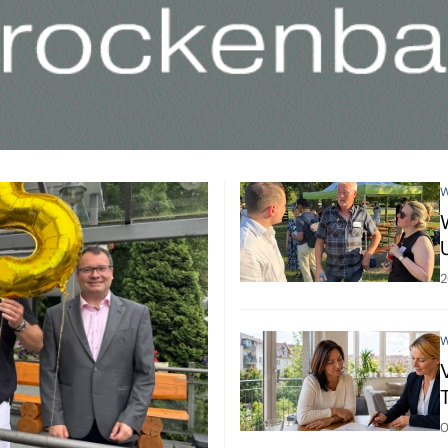
W
2
W
0