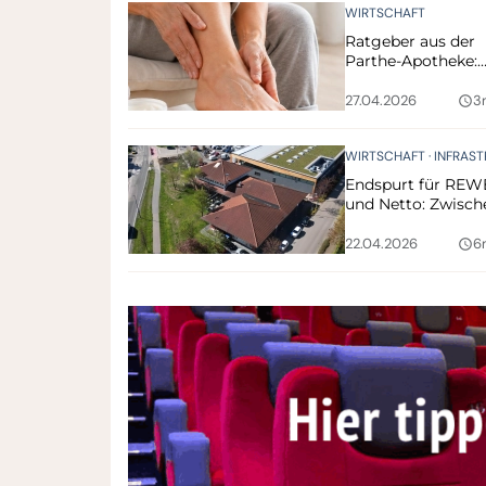
WIRTSCHAFT
Ratgeber aus der
Parthe-Apotheke:
Tipps für gesunde
und gepflegte Fü
27.04.2026
3
query_builder
WIRTSCHAFT
INFRASTRUKT
Endspurt für REW
und Netto: Zwisch
Baustellenlärm u
Eröffnungsfieber
22.04.2026
6
query_builder