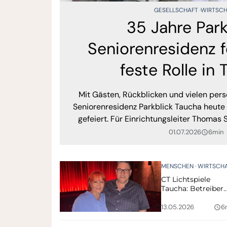
GESELLSCHAFT
WIRTSCH
35 Jahre Park
Seniorenresidenz f
feste Rolle in
Mit Gästen, Rückblicken und vielen pers
Seniorenresidenz Parkblick Taucha heute 
gefeiert. Für Einrichtungsleiter Thomas
dabei mehr als ein runder Geburtstag eine
01.07.2026
6min
query_builder
ein Stück Stadtgeschichte,
MENSCHEN
WIRTSCH
CT Lichtspiele
Taucha: Betreiber
feiern Jubiläum –
und wollen weiter
13.05.2026
6
query_builder
investieren