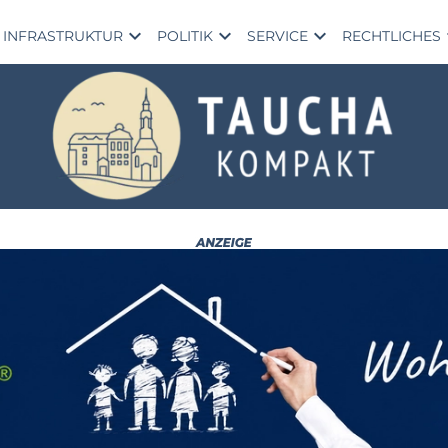
expand_more
expand_more
expand_more
exp
INFRASTRUKTUR
POLITIK
SERVICE
RECHTLICHES
Ta