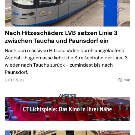
Nach Hitzeschäden: LVB setzen Linie 3
zwischen Taucha und Paunsdorf ein
Nach den massiven Hitzeschäden durch ausgelaufene
Asphalt-Fugenmasse kehrt die Straßenbahn der Linie 3
wieder nach Taucha zurück - zumindest bis nach
Paunsdorf.
01.07.2026
1min
query_builder