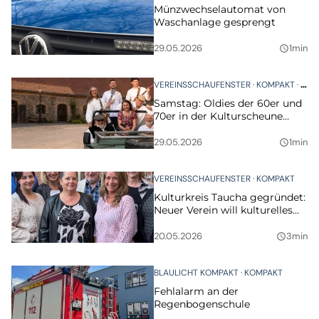
Münzwechselautomat von
Waschanlage gesprengt
29.05.2026
1min
query_builder
VEREINSSCHAUFENSTER
KOMPAKT
VER
Samstag: Oldies der 60er und
70er in der Kulturscheune
Taucha
29.05.2026
1min
query_builder
VEREINSSCHAUFENSTER
KOMPAKT
Kulturkreis Taucha gegründet:
Neuer Verein will kulturelles
Leben stärken
20.05.2026
3min
query_builder
BLAULICHT KOMPAKT
KOMPAKT
Fehlalarm an der
Regenbogenschule