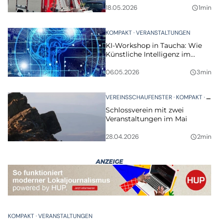
18.05.2026
1min
query_builder
KOMPAKT
VERANSTALTUNGEN
KI-Workshop in Taucha: Wie
Künstliche Intelligenz im
Alltag helfen kann
06.05.2026
3min
query_builder
VEREINSSCHAUFENSTER
KOMPAKT
VER
Schlossverein mit zwei
Veranstaltungen im Mai
28.04.2026
2min
query_builder
KOMPAKT
VERANSTALTUNGEN