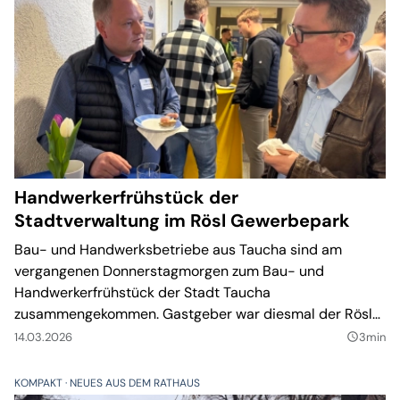
Handwerkerfrühstück der
Stadtverwaltung im Rösl Gewerbepark
Bau- und Handwerksbetriebe aus Taucha sind am
vergangenen Donnerstagmorgen zum Bau- und
Handwerkerfrühstück der Stadt Taucha
zusammengekommen. Gastgeber war diesmal der Rösl
Gewerbepark am Pönitzer Dreieck an der B87.
14.03.2026
3min
query_builder
KOMPAKT
NEUES AUS DEM RATHAUS