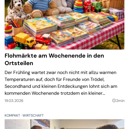
Flohmärkte am Wochenende in den
Ortsteilen
Der Frühling wartet zwar noch nicht mit allzu warmen
Temperaturen auf, doch für Freunde von Trödel,
Secondhand und kleinen Entdeckungen lohnt sich am
kommenden Wochenende trotzdem ein kleiner
Spaziergang. In drei Tauchaer Ortsteilen stehen
19.03.2026
2min
query_builder
Flohmärkte an, die mit ganz unterschiedlichem
Charakter Besucher anlocken.
KOMPAKT
WIRTSCHAFT