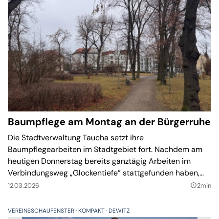
Baumpflege am Montag an der Bürgerruhe
Die Stadtverwaltung Taucha setzt ihre
Baumpflegearbeiten im Stadtgebiet fort. Nachdem am
heutigen Donnerstag bereits ganztägig Arbeiten im
Verbindungsweg „Glockentiefe” stattgefunden haben,
stehen am kommenden Montag weitere Maßnahmen im
12.03.2026
2min
query_builder
Bereich der Bürgerruhe bevor.
VEREINSSCHAUFENSTER
KOMPAKT
DEWITZ