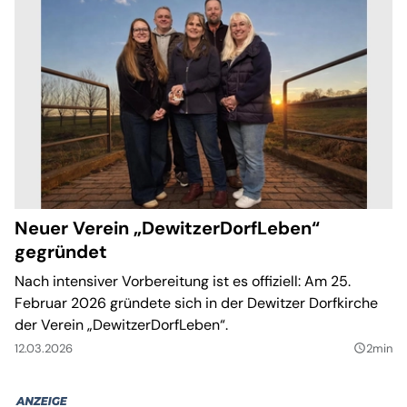
Neuer Verein „DewitzerDorfLeben“
gegründet
Nach intensiver Vorbereitung ist es offiziell: Am 25.
Februar 2026 gründete sich in der Dewitzer Dorfkirche
der Verein „DewitzerDorfLeben“.
12.03.2026
2min
query_builder