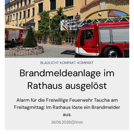
BLAULICHT KOMPAKT
KOMPAKT
Brandmeldeanlage im
Rathaus ausgelöst
Alarm für die Freiwillige Feuerwehr Taucha am
Freitagmittag: Im Rathaus löste ein Brandmelder
aus.
26.06.2026
1min
query_builder