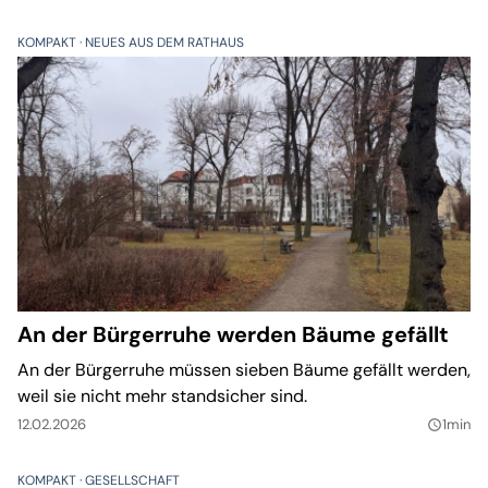
KOMPAKT
NEUES AUS DEM RATHAUS
An der Bürgerruhe werden Bäume gefällt
An der Bürgerruhe müssen sieben Bäume gefällt werden,
weil sie nicht mehr standsicher sind.
12.02.2026
1min
query_builder
KOMPAKT
GESELLSCHAFT