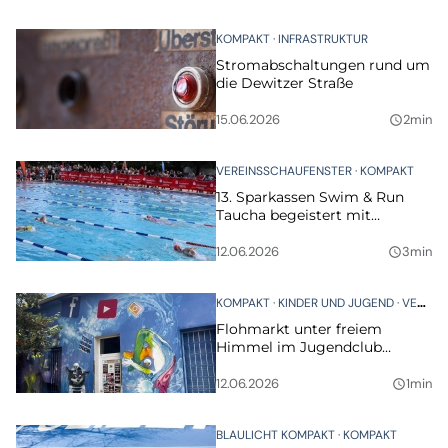
„Sonnenschein“
KOMPAKT
INFRASTRUKTUR
Stromabschaltungen rund um
die Dewitzer Straße
15.06.2026
2min
query_builder
VEREINSSCHAUFENSTER
KOMPAKT
13. Sparkassen Swim & Run
Taucha begeistert mit
Rekordbeteiligung und
familiärer Atmosphäre
12.06.2026
3min
query_builder
KOMPAKT
KINDER UND JUGEND
VERANSTALTUNGEN
Flohmarkt unter freiem
Himmel im Jugendclub
Taucha
12.06.2026
1min
query_builder
BLAULICHT KOMPAKT
KOMPAKT