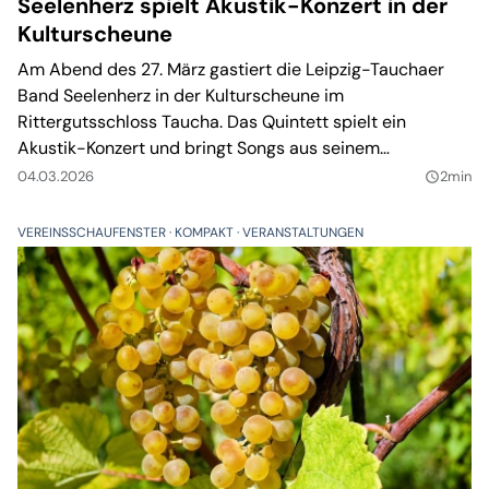
Seelenherz spielt Akustik-Konzert in der
Kulturscheune
Am Abend des 27. März gastiert die Leipzig-Tauchaer
Band Seelenherz in der Kulturscheune im
Rittergutsschloss Taucha. Das Quintett spielt ein
Akustik-Konzert und bringt Songs aus seinem
Debütalbum „Superheld” mit. Karten sind für 20 Euro
04.03.2026
2min
query_builder
erhältlich.
VEREINSSCHAUFENSTER
KOMPAKT
VERANSTALTUNGEN