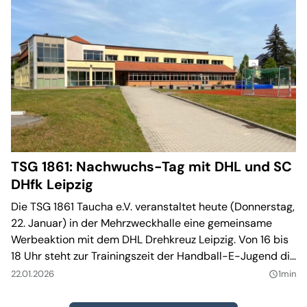
TSG 1861: Nachwuchs-Tag mit DHL und SC
DHfk Leipzig
Die TSG 1861 Taucha e.V. veranstaltet heute (Donnerstag,
22. Januar) in der Mehrzweckhalle eine gemeinsame
Werbeaktion mit dem DHL Drehkreuz Leipzig. Von 16 bis
18 Uhr steht zur Trainingszeit der Handball-E-Jugend die
Jugendförderung im Mittelpunkt. Der Verein will sich mit
22.01.2026
1min
query_builder
der Aktion bewusst positiv in Taucha präsentieren.