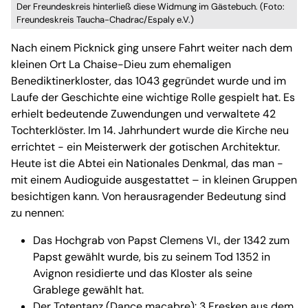
Der Freundeskreis hinterließ diese Widmung im Gästebuch. (Foto:
Freundeskreis Taucha-Chadrac/Espaly e.V.)
Nach einem Picknick ging unsere Fahrt weiter nach dem
kleinen Ort La Chaise-Dieu zum ehemaligen
Benediktinerkloster, das 1043 gegründet wurde und im
Laufe der Geschichte eine wichtige Rolle gespielt hat. Es
erhielt bedeutende Zuwendungen und verwaltete 42
Tochterklöster. Im 14. Jahrhundert wurde die Kirche neu
errichtet - ein Meisterwerk der gotischen Architektur.
Heute ist die Abtei ein Nationales Denkmal, das man -
mit einem Audioguide ausgestattet – in kleinen Gruppen
besichtigen kann. Von herausragender Bedeutung sind
zu nennen:
Das Hochgrab von Papst Clemens VI., der 1342 zum
Papst gewählt wurde, bis zu seinem Tod 1352 in
Avignon residierte und das Kloster als seine
Grablege gewählt hat.
Der Totentanz (Dance macabre): 3 Fresken aus dem