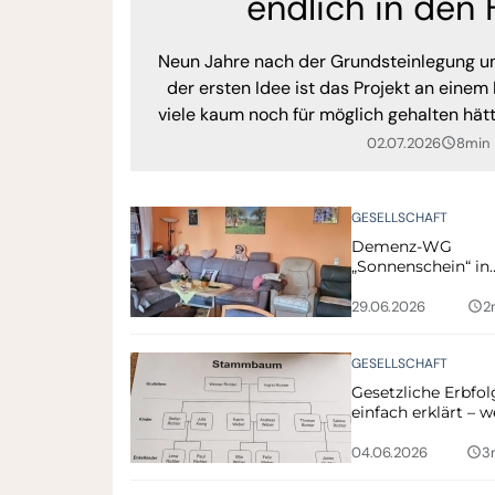
endlich in den
Neun Jahre nach der Grundsteinlegung un
der ersten Idee ist das Projekt an ein
viele kaum noch für möglich gehalten hätt
buddhistischen Tempels Chân Tịnh Thiền
02.07.2026
8min
query_builder
Freitag Richtfest gefe
GESELLSCHAFT
Demenz-WG
„Sonnenschein“ in
Taucha bietet freie
Plätze
29.06.2026
2
query_builder
GESELLSCHAFT
Gesetzliche Erbfol
einfach erklärt – w
erbt eigentlich wa
04.06.2026
3
query_builder