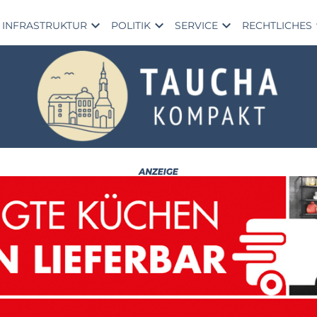
expand_more
expand_more
expand_more
exp
INFRASTRUKTUR
POLITIK
SERVICE
RECHTLICHES
Ta