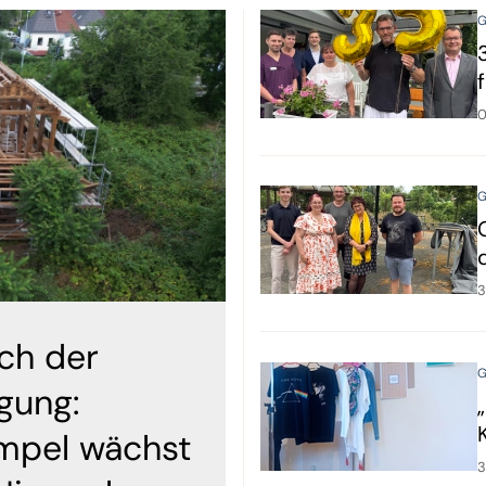
G
0
G
3
ch der
G
gung:
mpel wächst
3