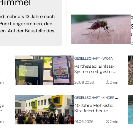
 Himmel
d mehr als 13 Jahre nach
G
em Punkt angekommen, den
en: Auf der Baustelle des
 Viện in Taucha wurde am
2
iert.
GESELLSCHAFT
WOTA
PartheBad: Einlass-
System seit gestern
in Betrieb
min
26.06.2026
2min
query_builder
GESELLSCHAFT
KINDER UND JUGEND
ge
40 Jahre Flohkiste:
er
Kita feiert heute
s?
Jubiläum mit
Sommerfest
min
01.06.2026
2min
query_builder