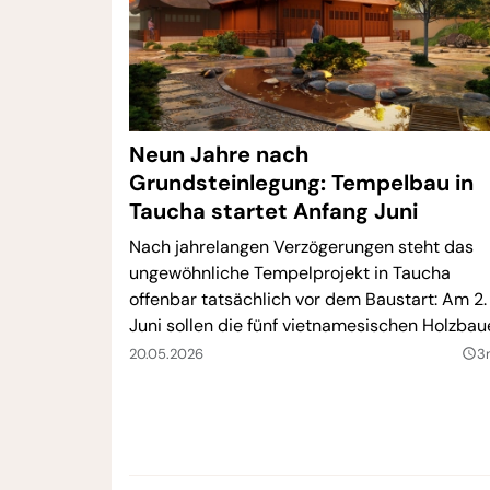
Neun Jahre nach
Grundsteinlegung: Tempelbau in
Taucha startet Anfang Juni
Nach jahrelangen Verzögerungen steht das
ungewöhnliche Tempelprojekt in Taucha
offenbar tatsächlich vor dem Baustart: Am 2.
Juni sollen die fünf vietnamesischen Holzbau
in Deutschland ankommen. Damit soll eines 
20.05.2026
3
query_builder
außergewöhnlichsten Bauvorhaben der Regi
nun endgültig Realität werden.