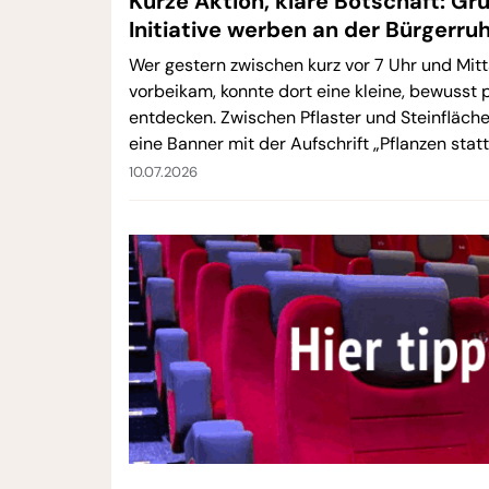
Kurze Aktion, klare Botschaft: Gr
Initiative werben an der Bürgerruh
Wer gestern zwischen kurz vor 7 Uhr und Mit
vorbeikam, konnte dort eine kleine, bewusst p
entdecken. Zwischen Pflaster und Steinfläche
eine Banner mit der Aufschrift „Pflanzen statt
eine gemeinsame Aktion der Klima-Initiativ
10.07.2026
90/Die Grünen Taucha.