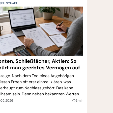
SELLSCHAFT
onten, Schließfächer, Aktien: So
pürt man geerbtes Vermögen auf
zeige. Nach dem Tod eines Angehörigen
ssen Erben oft erst einmal klären, was
erhaupt zum Nachlass gehört. Das kann
hsam sein. Denn neben bekannten Werten
e Immobilien, Bankguthaben oder
.05.2026
3min
query_builder
rsicherungen können auch Konten, Depots,
arbücher oder Schließfächer existieren, von