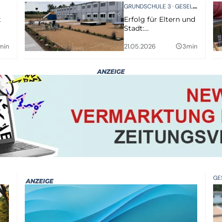
GRUNDSCHULE 3
GESELLSCHAFT
t
Erfolg für Eltern und
Stadt:
t
Parthelandschule
bekommt zweite
min
21.05.2026
3min
query_builder
erste Klasse
GE