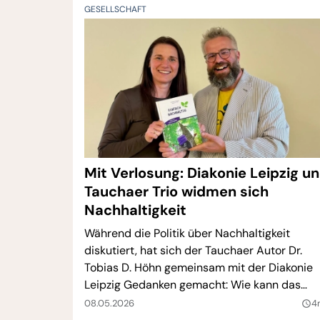
GESELLSCHAFT
Mit Verlosung: Diakonie Leipzig u
Tauchaer Trio widmen sich
Nachhaltigkeit
Während die Politik über Nachhaltigkeit
diskutiert, hat sich der Tauchaer Autor Dr.
Tobias D. Höhn gemeinsam mit der Diakonie
Leipzig Gedanken gemacht: Wie kann das
komplexe Thema anschaulich erklärt und in
08.05.2026
4
query_builder
Familien leicht umgesetzt werden?