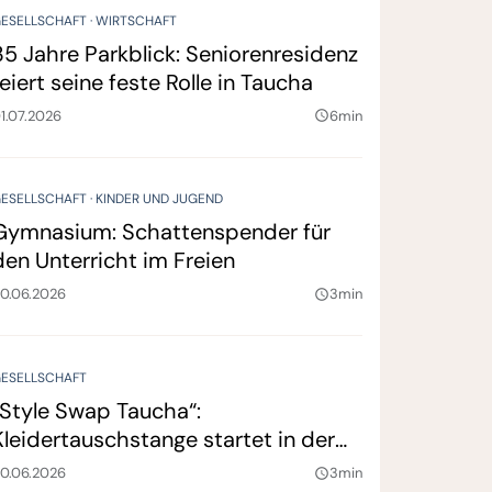
ESELLSCHAFT
WIRTSCHAFT
35 Jahre Parkblick: Seniorenresidenz
feiert seine feste Rolle in Taucha
1.07.2026
6min
query_builder
ESELLSCHAFT
KINDER UND JUGEND
Gymnasium: Schattenspender für
den Unterricht im Freien
0.06.2026
3min
query_builder
ESELLSCHAFT
„Style Swap Taucha“:
Kleidertauschstange startet in der
Stadtbibliothek
0.06.2026
3min
query_builder