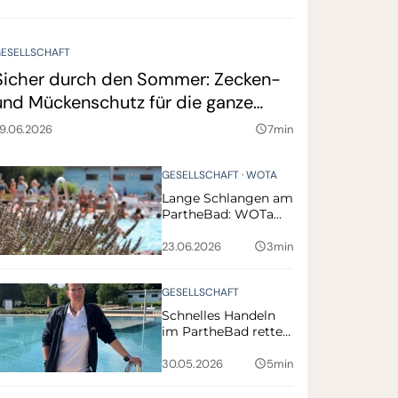
ESELLSCHAFT
Sicher durch den Sommer: Zecken-
und Mückenschutz für die ganze
Familie
9.06.2026
7min
query_builder
GESELLSCHAFT
WOTA
Lange Schlangen am
PartheBad: WOTa
kündigt Start des
Online-Ticket-
23.06.2026
3min
query_builder
Systems an
GESELLSCHAFT
Schnelles Handeln
im PartheBad rettet
Kind nach
Badeunfall
30.05.2026
5min
query_builder