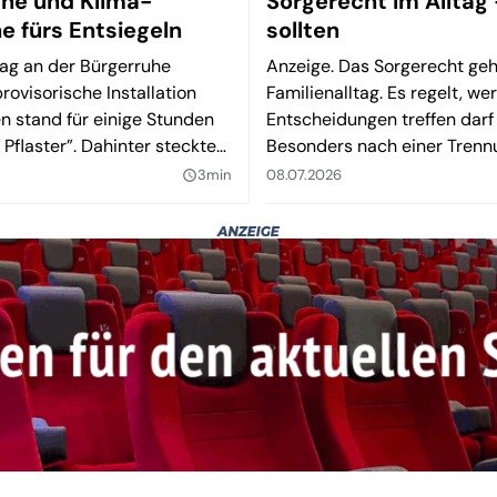
üne und Klima-
Sorgerecht im Alltag 
e fürs Entsiegeln
sollten
tag an der Bürgerruhe
Anzeige. Das Sorgerecht geh
rovisorische Installation
Familienalltag. Es regelt, we
n stand für einige Stunden
Entscheidungen treffen darf
 Pflaster”. Dahinter steckte
Besonders nach einer Trenn
e Taucha und von Bündnis
kommen.
3min
08.07.2026
query_builder