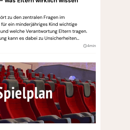
– was Eltern wirklich wissen
ört zu den zentralen Fragen im
r für ein minderjähriges Kind wichtige
 und welche Verantwortung Eltern tragen.
ung kann es dabei zu Unsicherheiten
4min
query_builder