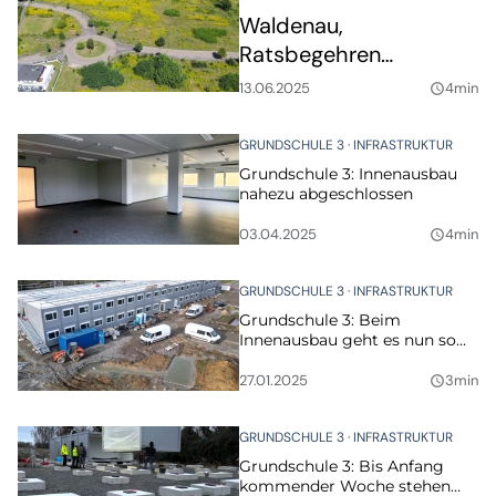
Waldenau,
Ratsbegehren
Merkwitz, Name für die
13.06.2025
4min
query_builder
Grundschule 3 -
umfangreicher Juni-
GRUNDSCHULE 3
INFRASTRUKTUR
Stadtrat
Grundschule 3: Innenausbau
nahezu abgeschlossen
03.04.2025
4min
query_builder
GRUNDSCHULE 3
INFRASTRUKTUR
Grundschule 3: Beim
Innenausbau geht es nun so
richtig voran
27.01.2025
3min
query_builder
GRUNDSCHULE 3
INFRASTRUKTUR
Grundschule 3: Bis Anfang
kommender Woche stehen