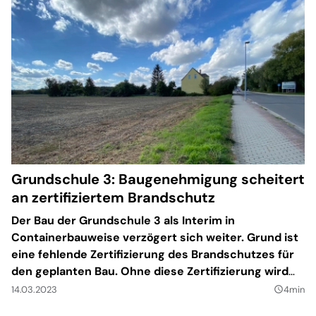
Grundschule 3: Baugenehmigung scheitert
an zertifiziertem Brandschutz
Der Bau der Grundschule 3 als Interim in
Containerbauweise verzögert sich weiter. Grund ist
eine fehlende Zertifizierung des Brandschutzes für
den geplanten Bau. Ohne diese Zertifizierung wird
der Bauantrag nicht weiter bearbeitet. Jetzt strebt
14.03.2023
4min
query_builder
die Stadtverwaltung Taucha eine