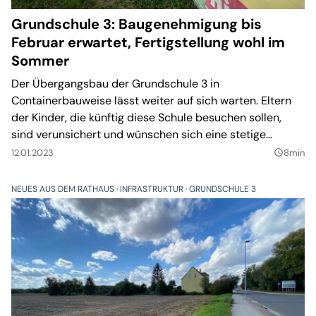
Grundschule 3: Baugenehmigung bis
Februar erwartet, Fertigstellung wohl im
Sommer
Der Übergangsbau der Grundschule 3 in
Containerbauweise lässt weiter auf sich warten. Eltern
der Kinder, die künftig diese Schule besuchen sollen,
sind verunsichert und wünschen sich eine stetige
Information seitens der Stadtverwaltung. Diese hat den
12.01.2023
8min
query_builder
Prozess inzwischen an einen Generalunternehmer
abgegeben. Aktuell wird die Baugenehmigung bis Mitte
NEUES AUS DEM RATHAUS
INFRASTRUKTUR
GRUNDSCHULE 3
Februar erwartet, die Inbetriebnahme soll zum
Schuljahresbeginn 2023/24 im August möglich sein. Eine
Gewähr gebe es dafür aber nicht.