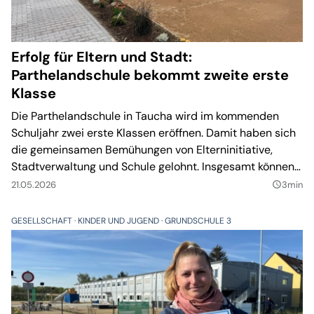
Erfolg für Eltern und Stadt:
Parthelandschule bekommt zweite erste
Klasse
Die Parthelandschule in Taucha wird im kommenden
Schuljahr zwei erste Klassen eröffnen. Damit haben sich
die gemeinsamen Bemühungen von Elterninitiative,
Stadtverwaltung und Schule gelohnt. Insgesamt können
an den drei Tauchaer Grundschulen zum Schuljahr
21.05.2026
3min
query_builder
2026/27 acht erste Klassen gebildet werden.
GESELLSCHAFT
KINDER UND JUGEND
GRUNDSCHULE 3