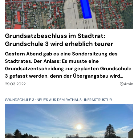
Grundsatzbeschluss im Stadtrat:
Grundschule 3 wird erheblich teurer
Gestern Abend gab es eine Sondersitzung des
Stadtrates. Der Anlass: Es musste eine
Grundsatzentscheidung zur geplanten Grundschule
3 gefasst werden, denn der Übergangsbau wird
erheblich teurer als gedacht.
29.03.2022
4min
query_builder
GRUNDSCHULE 3
NEUES AUS DEM RATHAUS
INFRASTRUKTUR