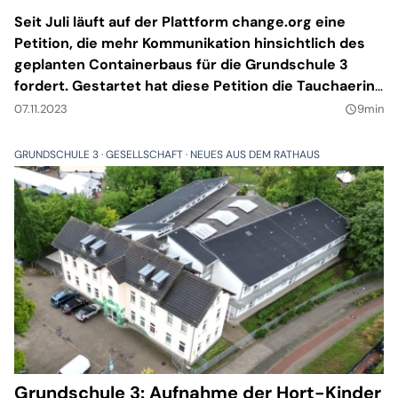
Seit Juli läuft auf der Plattform change.org eine
Petition, die mehr Kommunikation hinsichtlich des
geplanten Containerbaus für die Grundschule 3
fordert. Gestartet hat diese Petition die Tauchaerin
Nadine Thalmann. Am Montag übergab sie im Beisein
07.11.2023
9min
query_builder
mehrerer Eltern symbolisch 2093 Unterschriften an
Bürgermeister Tobias Meier.
GRUNDSCHULE 3
GESELLSCHAFT
NEUES AUS DEM RATHAUS
Grundschule 3: Aufnahme der Hort-Kinder