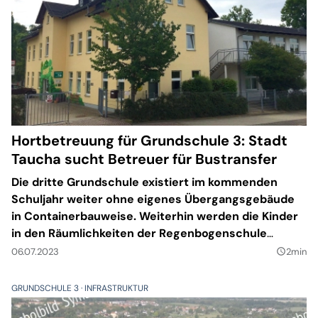
Hortbetreuung für Grundschule 3: Stadt
Taucha sucht Betreuer für Bustransfer
Die dritte Grundschule existiert im kommenden
Schuljahr weiter ohne eigenes Übergangsgebäude
in Containerbauweise. Weiterhin werden die Kinder
in den Räumlichkeiten der Regenbogenschule
unterrichtet. Der Hortbereich platzt aber hier aus
06.07.2023
2min
query_builder
allen Nähten. Wie berichtet, müssen darum im
Schuljahr 2023/24 einige Kinder der Grundschule 3
GRUNDSCHULE 3
INFRASTRUKTUR
im Hort der Grundschule am Park betreut werden.