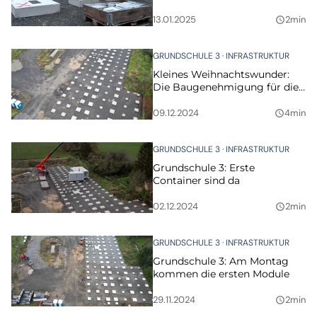
alle Container
13.01.2025
2min
query_builder
GRUNDSCHULE 3
INFRASTRUKTUR
Kleines Weihnachtswunder:
Die Baugenehmigung für die
Grundschule 3 ist erteilt
09.12.2024
4min
query_builder
GRUNDSCHULE 3
INFRASTRUKTUR
Grundschule 3: Erste
Container sind da
02.12.2024
2min
query_builder
GRUNDSCHULE 3
INFRASTRUKTUR
Grundschule 3: Am Montag
kommen die ersten Module
29.11.2024
2min
query_builder