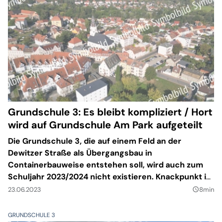
Grundschule 3: Es bleibt kompliziert / Hort
wird auf Grundschule Am Park aufgeteilt
Die Grundschule 3, die auf einem Feld an der
Dewitzer Straße als Übergangsbau in
Containerbauweise entstehen soll, wird auch zum
Schuljahr 2023/2024 nicht existieren. Knackpunkt ist
weiterhin der Brandschutz. Immerhin liegt nun eine
23.06.2023
8min
query_builder
Teilbaugenehmigung vor.
GRUNDSCHULE 3