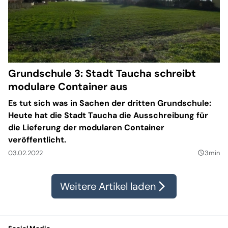
Grundschule 3: Stadt Taucha schreibt
modulare Container aus
Es tut sich was in Sachen der dritten Grundschule:
Heute hat die Stadt Taucha die Ausschreibung für
die Lieferung der modularen Container
veröffentlicht.
03.02.2022
3min
query_builder
Weitere Artikel laden
arrow_forward_ios