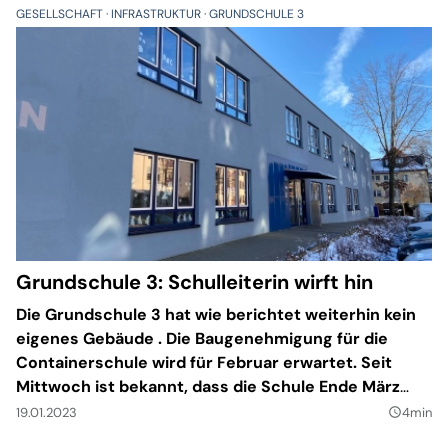
Teilbaugenehmigung an.
GESELLSCHAFT
INFRASTRUKTUR
GRUNDSCHULE 3
Grundschule 3: Schulleiterin wirft hin
Die Grundschule 3 hat wie berichtet weiterhin kein
eigenes Gebäude . Die Baugenehmigung für die
Containerschule wird für Februar erwartet. Seit
Mittwoch ist bekannt, dass die Schule Ende März
ihre Schulleiterin verliert - Karoline Berg hat die
19.01.2023
4min
query_builder
Kündigung eingereicht.