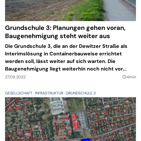
Grundschule 3: Planungen gehen voran,
Baugenehmigung steht weiter aus
Die Grundschule 3, die an der Dewitzer Straße als
Interimslösung in Containerbauweise errichtet
werden soll, lässt weiter auf sich warten. Die
Baugenehmigung liegt weiterhin noch nicht vor.
Unterdessen hält sich in Taucha hartnäckig das
27.09.2022
4min
query_builder
Gerücht, die Schule solle gar nicht mehr an dieser
Stelle errichtet werden. Die Sorge ist unbegründet.
GESELLSCHAFT
INFRASTRUKTUR
GRUNDSCHULE 3