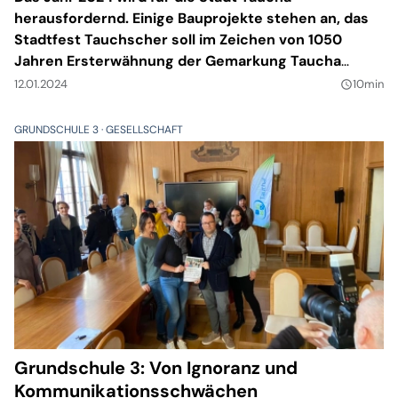
herausfordernd. Einige Bauprojekte stehen an, das
Stadtfest Tauchscher soll im Zeichen von 1050
Jahren Ersterwähnung der Gemarkung Taucha
stattfinden, auf dem Schloss muss weitergebaut
12.01.2024
10min
query_builder
werden - und dann sind ja auch noch Wahlen. Rund
24 Millionen Euro investiert die Stadt Taucha in
GRUNDSCHULE 3
GESELLSCHAFT
diesem Jahr in Neubauten, Sanierungen oder
Infrastrukturmaßnahmen. Im Gespräch mit Taucha
kompakt ging Bürgermeister Tobias Meier auf große
und kleine Vorhaben ein.
Grundschule 3: Von Ignoranz und
Kommunikationsschwächen