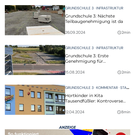
GRUNDSCHULE 3
INFRASTRUKTUR
Grundschule 3: Nächste
Teilbaugenehmigung ist da
26.09.2024
2min
query_builder
GRUNDSCHULE 3
INFRASTRUKTUR
Grundschule 3: Erste
Genehmigung für
Containerbau steht „kurz
bevor”
15.08.2024
2min
query_builder
GRUNDSCHULE 3
KOMMENTAR
STADTRAT
Hortkinder in Kita
Tausendfüßler: Kontroverse
Diskussionen im Stadtrat
12.04.2024
8min
query_builder