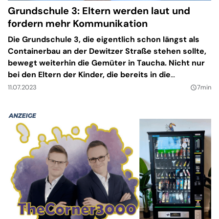
Grundschule 3: Eltern werden laut und
fordern mehr Kommunikation
Die Grundschule 3, die eigentlich schon längst als
Containerbau an der Dewitzer Straße stehen sollte,
bewegt weiterhin die Gemüter in Taucha. Nicht nur
bei den Eltern der Kinder, die bereits in die
Grundschule 3 gehen. Sondern auch bei den Eltern
11.07.2023
7min
query_builder
der Kinder aus der Regenbogenschule, die
besonders darunter leiden, dass ihr Schulhaus
immer voller wird. Jetzt wurde eine Petition
gestartet, um sich Gehör zu verschaffen.