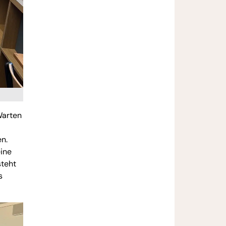
Warten
n.
eine
steht
s