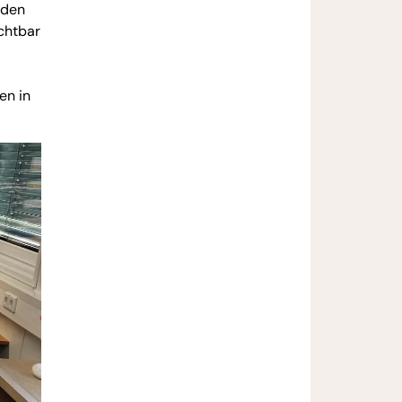
rden
ichtbar
en in