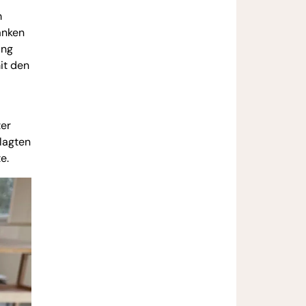
m
anken
ung
it den
ter
lagten
e.