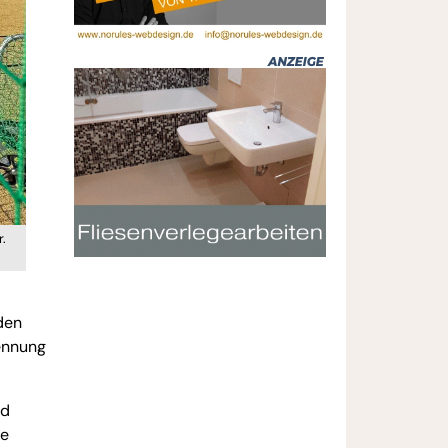
.
den
kennung
nd
ie