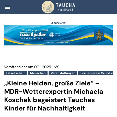
menu
„Kleine Helden, 
Veröffentlicht am 07.11.2025 11:39
Gesellschaft
Menschen
Veranstaltungen
Förderverein Grundschu
„Kleine Helden, große Ziele“ –
MDR-Wetterexpertin Michaela
Koschak begeistert Tauchas
Kinder für Nachhaltigkeit