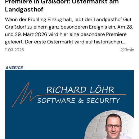
Premiere in Graßdorf: Ostermarkt am
Landgasthof
Wenn der Frühling Einzug hält, lädt der Landgasthof Gut
Graßdorf zu einem ganz besonderen Ereignis ein. Am 28.
und 29. März 2026 wird hier eine besondere Premiere
gefeiert: Der erste Ostermarkt wird auf historischen
Gutshof stattfinden.
11.03.2026
3min
query_builder