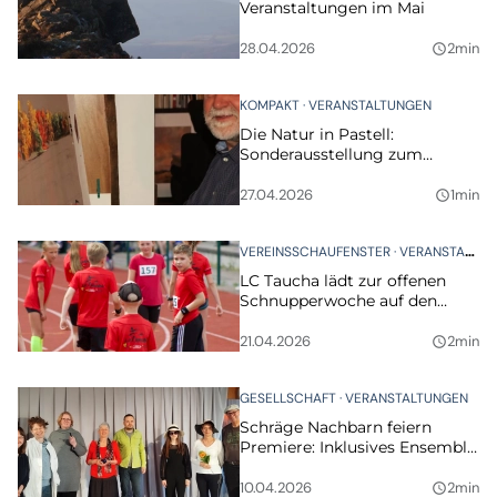
Veranstaltungen im Mai
28.04.2026
2min
query_builder
KOMPAKT
VERANSTALTUNGEN
Die Natur in Pastell:
Sonderausstellung zum
Internationalen Museumstag
27.04.2026
1min
query_builder
VEREINSSCHAUFENSTER
VERANSTALTUNGEN
LC Taucha lädt zur offenen
Schnupperwoche auf den
Sportplatz ein
21.04.2026
2min
query_builder
GESELLSCHAFT
VERANSTALTUNGEN
Schräge Nachbarn feiern
Premiere: Inklusives Ensemble
der Zeit-Tausch-Börse Taucha
bringt neues Stück auf die
10.04.2026
2min
query_builder