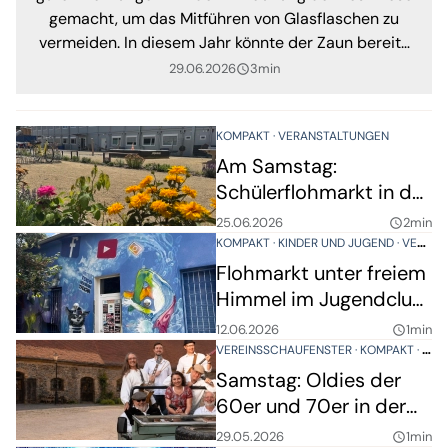
gemacht, um das Mitführen von Glasflaschen zu
vermeiden. In diesem Jahr könnte der Zaun bereits
ab der Badergasse auf die Besucher warten.
29.06.2026
3min
query_builder
KOMPAKT
VERANSTALTUNGEN
Am Samstag:
Schülerflohmarkt in der
Parthelandschule
25.06.2026
2min
query_builder
KOMPAKT
KINDER UND JUGEND
VERANSTALTUNGEN
Flohmarkt unter freiem
Himmel im Jugendclub
Taucha
12.06.2026
1min
query_builder
VEREINSSCHAUFENSTER
KOMPAKT
VER
Samstag: Oldies der
60er und 70er in der
Kulturscheune Taucha
29.05.2026
1min
query_builder