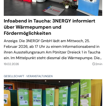
Infoabend in Taucha: 3NERGY informiert
über Wärmepumpen und
Fördermöglichkeiten
Anzeige. Die 3NERGY GmbH lädt am Mittwoch, 25.
Februar 2026, ab 17 Uhr zu einem Informationsabend in
ihren Ausstellungsraum Am Pönitzer Dreieck 1 in Taucha
ein. Im Mittelpunkt steht diesmal die Wärmepumpe. Die
Veranstaltung steht unter dem Motto „Wärmepumpe –
19.02.2026
2min
query_builder
hören, sehen, verstehen“.
GESELLSCHAFT
VERANSTALTUNGEN