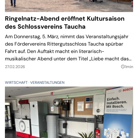
Ringelnatz-Abend eröffnet Kultursaison
des Schlossvereins Taucha
Am Donnerstag, 5. März, nimmt das Veranstaltungsjahr
des Fördervereins Rittergutsschloss Taucha spürbar
Fahrt auf. Den Auftakt macht ein literarisch-
musikalischer Abend unter dem Titel „Liebe macht das
Leben wichtig – Joachim Ringelnatz und die Frauen“.
27.02.2026
1min
query_builder
WIRTSCHAFT
VERANSTALTUNGEN