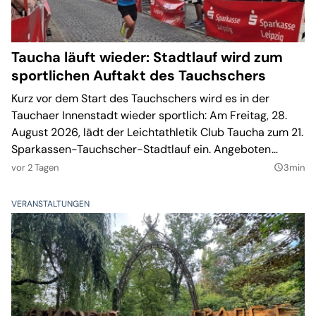
Taucha läuft wieder: Stadtlauf wird zum
sportlichen Auftakt des Tauchschers
Kurz vor dem Start des Tauchschers wird es in der
Tauchaer Innenstadt wieder sportlich: Am Freitag, 28.
August 2026, lädt der Leichtathletik Club Taucha zum 21.
Sparkassen-Tauchscher-Stadtlauf ein. Angeboten
werden Strecken für Kinder, Hobbyläufer, Walker und
vor 2 Tagen
3min
query_builder
ambitionierte Athleten. Im Hauptlauf werden zugleich die
sächsischen Landesmeister über zehn Kilometer
VERANSTALTUNGEN
ermittelt.