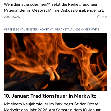
Wehrdienst ja oder nein?“ setzt die Reihe „Tauchaer
Miteinander im Gespräch“ ihre Diskussionsabende fort.
20.01.2026
1min
query_builder
VEREINSSCHAUFENSTER
KOMPAKT
VERANSTALTUNGEN
MERKWITZ
10. Januar: Traditionsfeuer in Merkwitz
Mit einem Neujahrsfeuer im Park begrüßt der Ortsteil
Merkwitz das Jahr 2026. Am Samstag, dem 10. Januar,