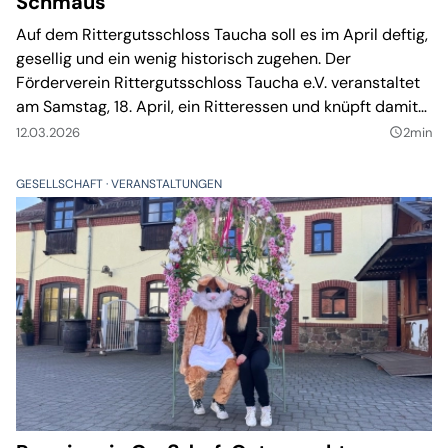
Schmaus
Auf dem Rittergutsschloss Taucha soll es im April deftig,
gesellig und ein wenig historisch zugehen. Der
Förderverein Rittergutsschloss Taucha e.V. veranstaltet
am Samstag, 18. April, ein Ritteressen und knüpft damit
an die mittelalterlich geprägte Atmosphäre des
12.03.2026
2min
query_builder
Schlossensembles an.
GESELLSCHAFT
VERANSTALTUNGEN