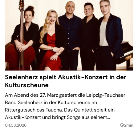
Seelenherz spielt Akustik-Konzert in der
Kulturscheune
Am Abend des 27. März gastiert die Leipzig-Tauchaer
Band Seelenherz in der Kulturscheune im
Rittergutsschloss Taucha. Das Quintett spielt ein
Akustik-Konzert und bringt Songs aus seinem
Debütalbum „Superheld” mit. Karten sind für 20 Euro
04.03.2026
2min
query_builder
erhältlich.