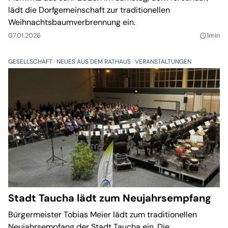
lädt die Dorfgemeinschaft zur traditionellen
Weihnachtsbaumverbrennung ein.
07.01.2026
1min
query_builder
GESELLSCHAFT
NEUES AUS DEM RATHAUS
VERANSTALTUNGEN
Stadt Taucha lädt zum Neujahrsempfang
Bürgermeister Tobias Meier lädt zum traditionellen
Neujahrsempfang der Stadt Taucha ein. Die