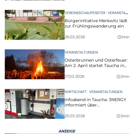
Bühne
VEREINSSCHAUFENSTER
VERANSTALTUNGEN
Bürgerinitiative Merkwitz lädt
zur Frühlingswanderung ein
28.03.2026
1min
query_builder
VERANSTALTUNGEN
Osterbrunnen und Osterfeuer:
Am 2. April startet Taucha in
den Frühling
27.03.2026
2min
query_builder
WIRTSCHAFT
VERANSTALTUNGEN
Infoabend in Taucha: 3NERGY
informiert über
Wärmepumpen und
Fördermöglichkeiten
25.03.2026
2min
query_builder