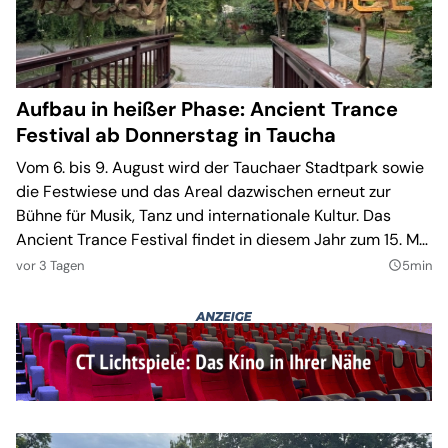
Aufbau in heißer Phase: Ancient Trance
Festival ab Donnerstag in Taucha
Vom 6. bis 9. August wird der Tauchaer Stadtpark sowie
die Festwiese und das Areal dazwischen erneut zur
Bühne für Musik, Tanz und internationale Kultur. Das
Ancient Trance Festival findet in diesem Jahr zum 15. Mal
statt und setzt einen besonderen Schwerpunkt auf
vor 3 Tagen
5min
query_builder
Künstler und Klangwelten aus Afrika.