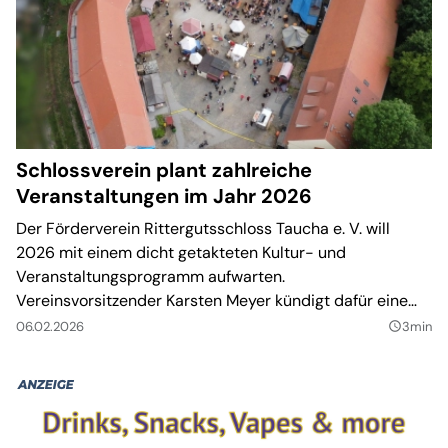
Schlossverein plant zahlreiche
Veranstaltungen im Jahr 2026
Der Förderverein Rittergutsschloss Taucha e. V. will
2026 mit einem dicht getakteten Kultur- und
Veranstaltungsprogramm aufwarten.
Vereinsvorsitzender Karsten Meyer kündigt dafür eine
Mischung aus Lesungen, Konzerten, Traditionsformaten
06.02.2026
3min
query_builder
und Familienangeboten an.