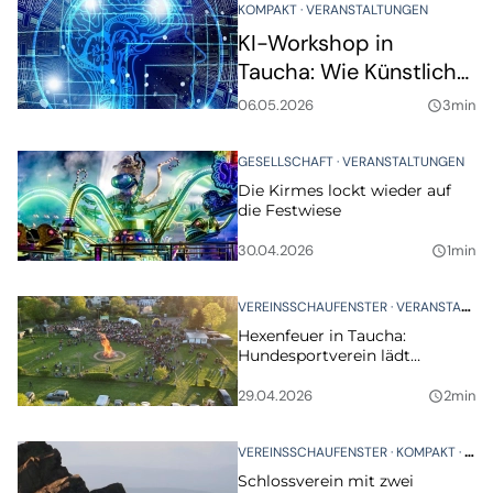
KOMPAKT
VERANSTALTUNGEN
KI-Workshop in
Taucha: Wie Künstliche
Intelligenz im Alltag
06.05.2026
3min
query_builder
helfen kann
GESELLSCHAFT
VERANSTALTUNGEN
Die Kirmes lockt wieder auf
die Festwiese
30.04.2026
1min
query_builder
VEREINSSCHAUFENSTER
VERANSTALTUNGEN
Hexenfeuer in Taucha:
Hundesportverein lädt
morgen wieder ein
29.04.2026
2min
query_builder
VEREINSSCHAUFENSTER
KOMPAKT
VER
Schlossverein mit zwei