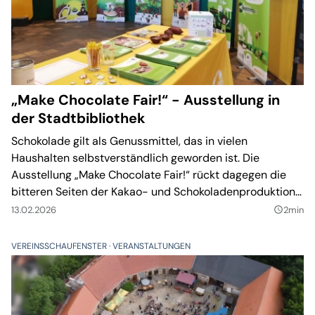
„Make Chocolate Fair!“ - Ausstellung in
der Stadtbibliothek
Schokolade gilt als Genussmittel, das in vielen
Haushalten selbstverständlich geworden ist. Die
Ausstellung „Make Chocolate Fair!“ rückt dagegen die
bitteren Seiten der Kakao- und Schokoladenproduktion
in den Fokus. Sie ist vom 23. Februar bis 7. April in der
13.02.2026
2min
query_builder
Stadtbibliothek Taucha zu sehen.
VEREINSSCHAUFENSTER
VERANSTALTUNGEN