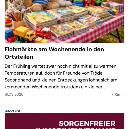
Flohmärkte am Wochenende in den
Ortsteilen
Der Frühling wartet zwar noch nicht mit allzu warmen
Temperaturen auf, doch für Freunde von Trödel,
Secondhand und kleinen Entdeckungen lohnt sich am
kommenden Wochenende trotzdem ein kleiner
Spaziergang. In drei Tauchaer Ortsteilen stehen
19.03.2026
2min
query_builder
Flohmärkte an, die mit ganz unterschiedlichem
Charakter Besucher anlocken.