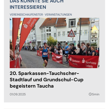
DAS KÖNNTE SIE AUCH
INTERESSIEREN
VEREINSSCHAUFENSTER
VERANSTALTUNGEN
20. Sparkassen-Tauchscher-
Stadtlauf und Grundschul-Cup
begeistern Taucha
01.09.2025
5min
query_builder