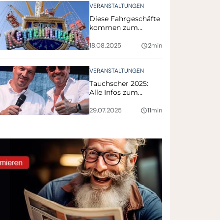
VERANSTALTUNGEN
Diese Fahrgeschäfte
kommen zum
Tauchscher 2025
(mit Verlosung)
18.08.2025
2min
query_builder
VERANSTALTUNGEN
Tauchscher 2025:
Alle Infos zum
Programm hier!
29.07.2025
11min
query_builder