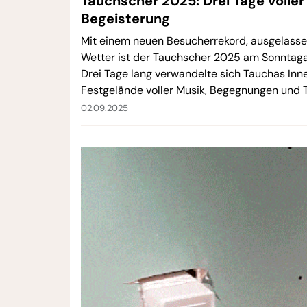
Tauchscher 2025: Drei Tage voll
Begeisterung
Mit einem neuen Besucherrekord, ausgelas
Wetter ist der Tauchscher 2025 am Sonntag
Drei Tage lang verwandelte sich Tauchas Inne
Festgelände voller Musik, Begegnungen und Tr
von vielen als eines der schönsten der verg
02.09.2025
wurde.