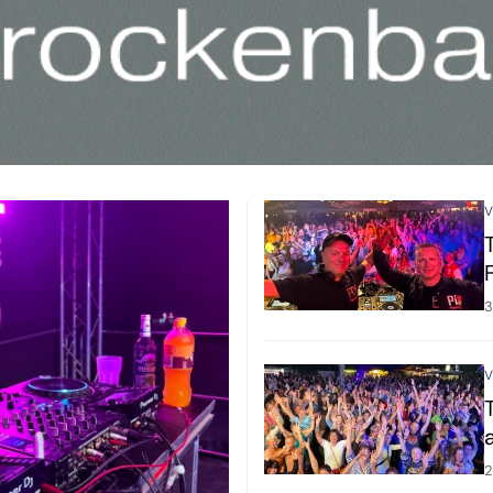
V
3
V
2