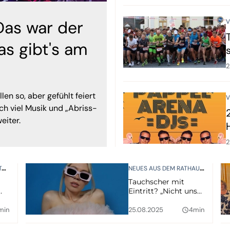
Das war der
V
s gibt's am
2
len so, aber gefühlt feiert
V
ch viel Musik und „Abriss-
eiter.
2
NEUES AUS DEM RATHAUS
N
VERAN
Tauchscher mit
Eintritt? „Nicht unser
Anspruch!“
min
25.08.2025
4min
query_builder