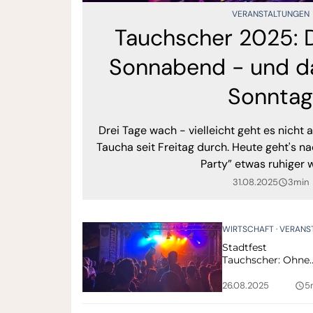
VERANSTALTUNGEN
Tauchscher 2025: 
Sonnabend - und da
Sonntag
Drei Tage wach - vielleicht geht es nicht al
Taucha seit Freitag durch. Heute geht's na
Party” etwas ruhiger w
31.08.2025
3min
query_builder
WIRTSCHAFT
VERANSTALTUNGE
Stadtfest
Tauchscher: Ohne
Sponsoren geht’s
nicht!
26.08.2025
5
query_builder