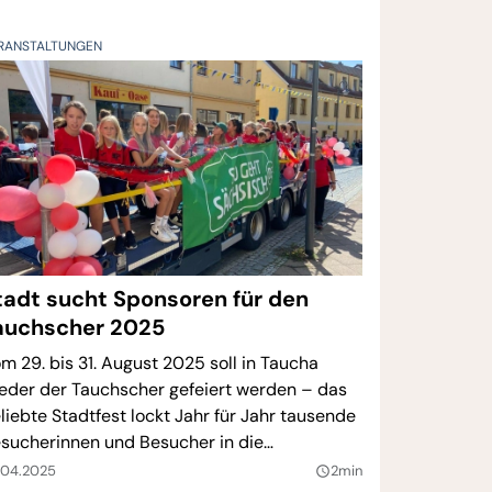
RANSTALTUNGEN
tadt sucht Sponsoren für den
auchscher 2025
m 29. bis 31. August 2025 soll in Taucha
eder der Tauchscher gefeiert werden – das
liebte Stadtfest lockt Jahr für Jahr tausende
sucherinnen und Besucher in die
rthestadt. Damit der Eintritt wie gewohnt
.04.2025
2min
query_builder