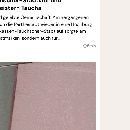
hscher-Stadtlauf und
eistern Taucha
nd gelebte Gemeinschaft: Am vergangenen
h die Parthestadt wieder in eine Hochburg
arkassen-Tauchscher-Stadtlauf sorgte am
estmarken, sondern auch für
rauf ging es mit dem Grundschul-Cup um
5min
query_builder
meisters in der Mehrzweckhalle sportlich
nbetäubendem Jubel kleiner Fans.