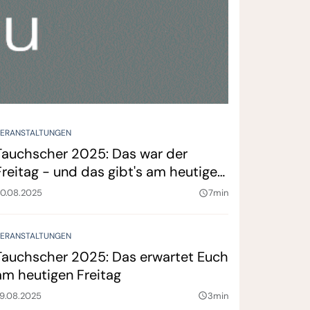
ERANSTALTUNGEN
Tauchscher 2025: Das war der
Freitag - und das gibt's am heutigen
Sonnabend
0.08.2025
7min
query_builder
ERANSTALTUNGEN
Tauchscher 2025: Das erwartet Euch
am heutigen Freitag
9.08.2025
3min
query_builder