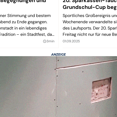
er Begegnungen und
20. Sparkassen-Tauc
Grundschul-Cup beg
sener Stimmung und bestem
Sportliches Großereignis u
abend zu Ende gegangen.
Wochenende verwandelte sic
nstadt in ein lebendiges
des Laufsports. Der 20. Sp
adition – ein Stadtfest, das
Freitag nicht nur für neue B
angenen Jahre bezeichnet
Gänsehautmomente. Tags da
3min
01.09.2025
query_builder
den Wanderpokal des Bürger
weiter – begleitet von ohre