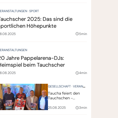
ERANSTALTUNGEN
SPORT
Tauchscher 2025: Das sind die
sportlichen Höhepunkte
8.08.2025
5min
query_builder
ERANSTALTUNGEN
20 Jahre Pappelarena-DJs:
Heimspiel beim Tauchscher
8.08.2025
4min
query_builder
STALTUNGEN
GESELLSCHAFT
VERANSTALTUNGEN
Taucha feiert den
Tauchschen –
Stadtfest trotzt
schwieriger Lage
25.08.2025
3min
query_builder