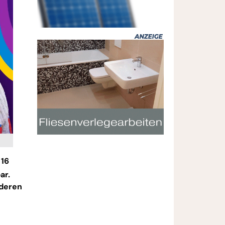
 16
ar.
nderen