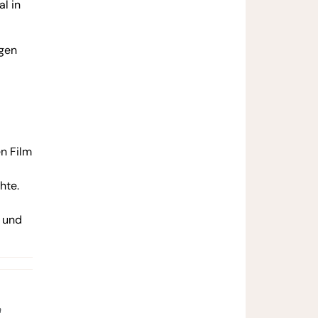
l in
ägen
en Film
hte.
t und
n