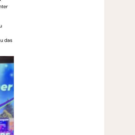
nter
u
au das