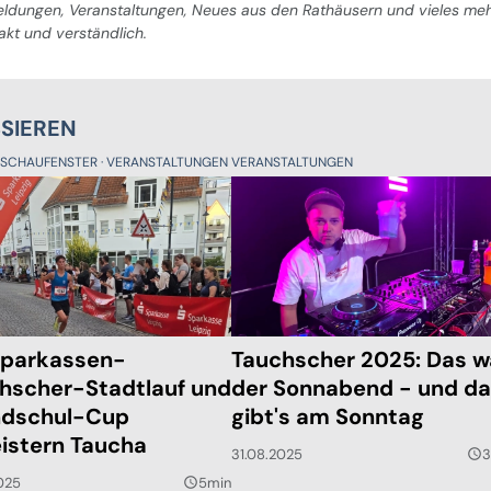
Meldungen, Veranstaltungen, Neues aus den Rathäusern und vieles me
pakt und verständlich.
SSIEREN
SSCHAUFENSTER
VERANSTALTUNGEN
VERANSTALTUNGEN
Sparkassen-
Tauchscher 2025: Das w
hscher-Stadtlauf und
der Sonnabend - und d
dschul-Cup
gibt's am Sonntag
istern Taucha
31.08.2025
3
query_builder
025
5min
query_builder