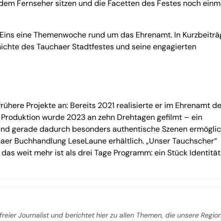
dem Fernseher sitzen und die Facetten des Festes noch einma
 Eins eine Themenwoche rund um das Ehrenamt. In Kurzbeitr
ichte des Tauchaer Stadtfestes und seine engagierten
rühere Projekte an: Bereits 2021 realisierte er im Ehrenamt d
le Produktion wurde 2023 an zehn Drehtagen gefilmt – ein
t und gerade dadurch besonders authentische Szenen ermöglic
haer Buchhandlung LeseLaune erhältlich. „Unser Tauchscher“
, das weit mehr ist als drei Tage Programm: ein Stück Identitä
freier Journalist und berichtet hier zu allen Themen, die unsere Regio