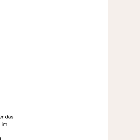
er das
 im
d