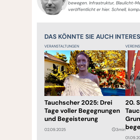
bewegen. Infrastruktur, Blaulicht-
veröffentlicht er hier. Schnell, kom
DAS KÖNNTE SIE AUCH INTERE
VERANSTALTUNGEN
VEREIN
Tauchscher 2025: Drei
20. 
Tage voller Begegnungen
Tauc
und Begeisterung
Grun
bege
02.09.2025
3min
query_builder
01.09.2