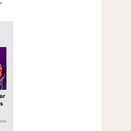
hr
ar
as
min