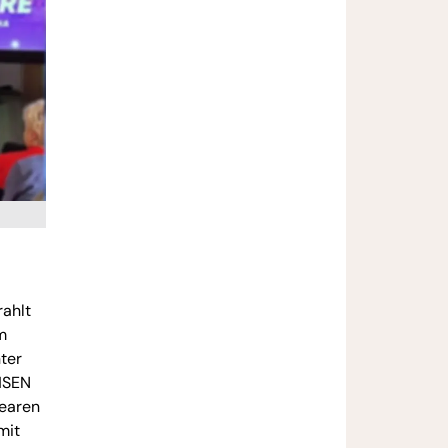
rahlt
m
nter
CHSEN
nearen
mit