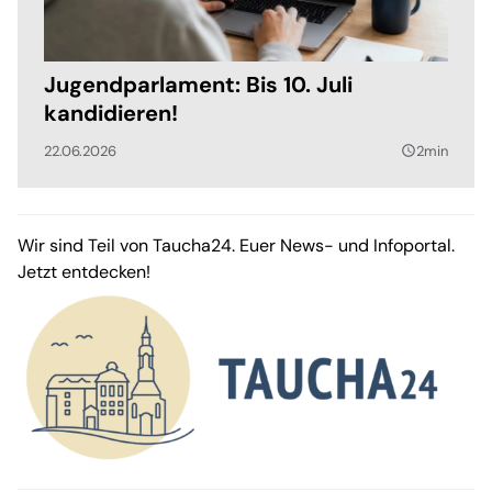
Jugendparlament: Bis 10. Juli
kandidieren!
22.06.2026
2min
query_builder
Wir sind Teil von Taucha24. Euer News- und Infoportal.
Jetzt entdecken!