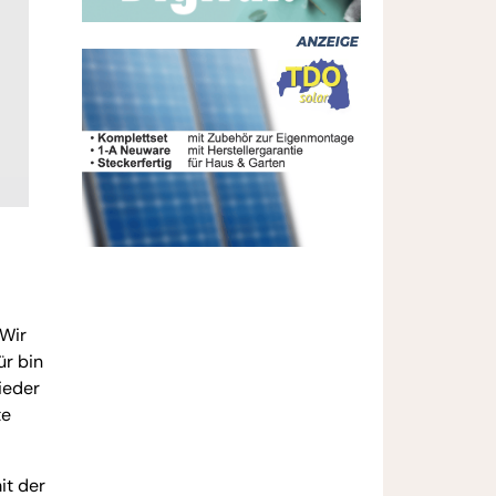
„Wir
ür bin
wieder
te
it der