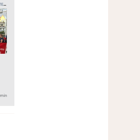
ER
SPORT
min