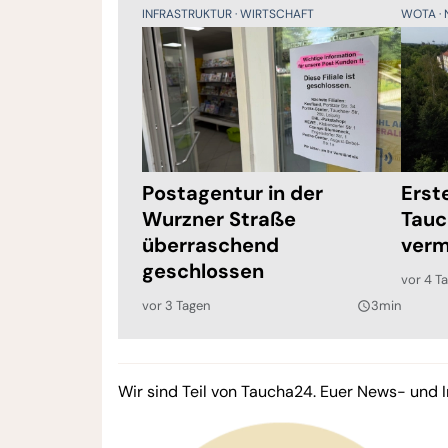
INFRASTRUKTUR
WIRTSCHAFT
WOTA
Postagentur in der
Erst
Wurzner Straße
Tauc
überraschend
verm
geschlossen
vor 4 T
vor 3 Tagen
3min
query_builder
Wir sind Teil von Taucha24. Euer News- und I