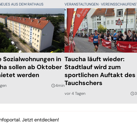
NEUES AUS DEM RATHAUS
VERANSTALTUNGEN
VEREINSSCHAUFENST
e Sozialwohnungen in
Taucha läuft wieder:
ha sollen ab Oktober
Stadtlauf wird zum
ietet werden
sportlichen Auftakt des
Tauchschers
agen
4min
query_builder
vor 4 Tagen
3
query_builder
nfoportal. Jetzt entdecken!