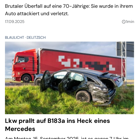
Brutaler Überfall auf eine 70-Jährige: Sie wurde in ihrem
Auto attackiert und verletzt.
17.09.2025
1min
query_builder
BLAULICHT
DELITZSCH
Lkw prallt auf B183a ins Heck eines
Mercedes
Am Montag, 15. September 2025, ist es gegen 7 Uhr im