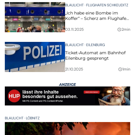
BLAULICHT
FLUGHAFEN SCHKEUDITZ
„Ich habe eine Bombe im
Koffer“ – Scherz am Flughafen
endet teuer
03.11.2025
2min
query_builder
BLAULICHT
EILENBURG
Ticket-Automat am Bahnhof
Eilenburg gesprengt
21.10.2025
1min
query_builder
BLAULICHT
LÖBNITZ