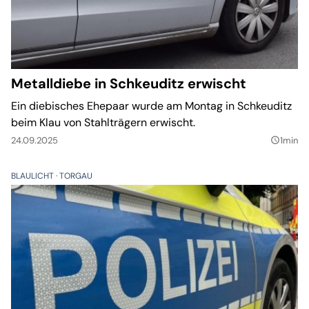
Metalldiebe in Schkeuditz erwischt
Ein diebisches Ehepaar wurde am Montag in Schkeuditz
beim Klau von Stahlträgern erwischt.
24.09.2025
1min
query_builder
BLAULICHT
TORGAU