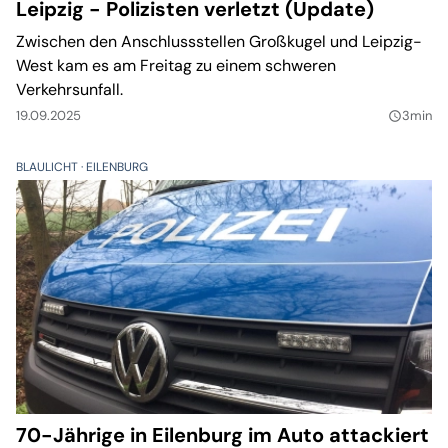
Leipzig - Polizisten verletzt (Update)
Zwischen den Anschlussstellen Großkugel und Leipzig-
West kam es am Freitag zu einem schweren
Verkehrsunfall.
19.09.2025
3min
query_builder
BLAULICHT
EILENBURG
70-Jährige in Eilenburg im Auto attackiert