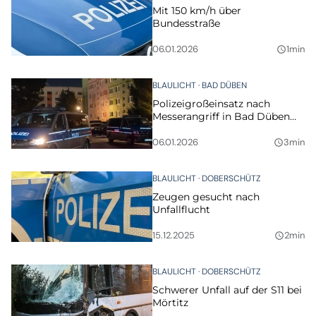
Mit 150 km/h über
Bundesstraße
06.01.2026
1min
query_builder
BLAULICHT
BAD DÜBEN
Polizeigroßeinsatz nach
Messerangriff in Bad Düben
(Update)
06.01.2026
3min
query_builder
BLAULICHT
DOBERSCHÜTZ
Zeugen gesucht nach
Unfallflucht
15.12.2025
2min
query_builder
BLAULICHT
DOBERSCHÜTZ
Schwerer Unfall auf der S11 bei
Mörtitz