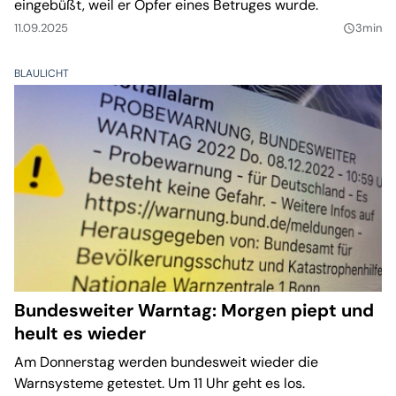
eingebüßt, weil er Opfer eines Betruges wurde.
11.09.2025
3min
query_builder
BLAULICHT
Bundesweiter Warntag: Morgen piept und
heult es wieder
Am Donnerstag werden bundesweit wieder die
Warnsysteme getestet. Um 11 Uhr geht es los.