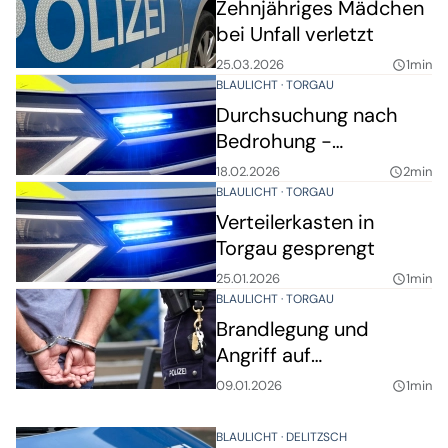
Zehnjähriges Mädchen
bei Unfall verletzt
25.03.2026
1min
query_builder
BLAULICHT
TORGAU
Durchsuchung nach
Bedrohung -
Schreckschusswaffen
18.02.2026
2min
query_builder
sichergestellt
BLAULICHT
TORGAU
Verteilerkasten in
Torgau gesprengt
25.01.2026
1min
query_builder
BLAULICHT
TORGAU
Brandlegung und
Angriff auf
Mitarbeiterin
09.01.2026
1min
query_builder
BLAULICHT
DELITZSCH