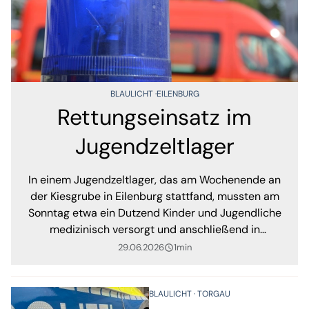
BLAULICHT
EILENBURG
Rettungseinsatz im
Jugendzeltlager
In einem Jugendzeltlager, das am Wochenende an
der Kiesgrube in Eilenburg stattfand, mussten am
Sonntag etwa ein Dutzend Kinder und Jugendliche
medizinisch versorgt und anschließend in
umliegende Krankenhäuser gebracht werden.
29.06.2026
1min
query_builder
BLAULICHT
TORGAU