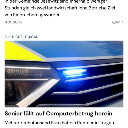
In der Gemeinde Jesewitz sind innerhalb weniger
Stunden gleich zwei landwirtschaftliche Betriebe Ziel
von Einbrechern geworden.
11.09.2025
1min
query_builder
BLAULICHT
TORGAU
Senior fällt auf Computerbetrug herein
Mehrere zehntausend Euro hat ein Rentner in Torgau