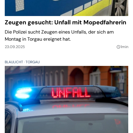
Zeugen gesucht: Unfall mit Mopedfahrerin
Die Polizei sucht Zeugen eines Unfalls, der sich am
Montag in Torgau ereignet hat.
23.09.2025
1min
query_builder
BLAULICHT
TORGAU