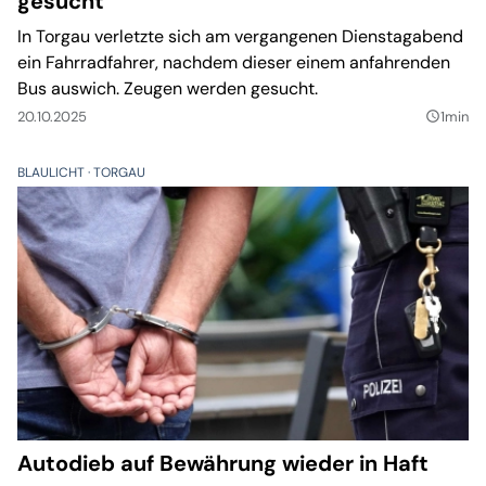
gesucht
In Torgau verletzte sich am vergangenen Dienstagabend
ein Fahrradfahrer, nachdem dieser einem anfahrenden
Bus auswich. Zeugen werden gesucht.
20.10.2025
1min
query_builder
BLAULICHT
TORGAU
Autodieb auf Bewährung wieder in Haft