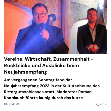
Vereine, Wirtschaft, Zusammenhalt -
Rückblicke und Ausblicke beim
Neujahrsempfang
Am vergangenen Sonntag fand der
Neujahrsempfang 2023 in der Kulturscheune des
Rittergutsschlosses statt. Moderator Roman
Knoblauch führte launig durch das kurze
Informationsprogramm und kitzelte aus
18.01.2023
9min
query_builder
Bürgermeister Tobias Meier Rückblicke sowie