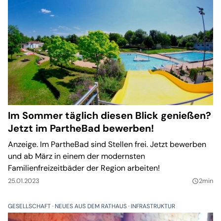
Im Sommer täglich diesen Blick genießen?
Jetzt im PartheBad bewerben!
Anzeige. Im PartheBad sind Stellen frei. Jetzt bewerben
und ab März in einem der modernsten
Familienfreizeitbäder der Region arbeiten!
25.01.2023
2min
query_builder
GESELLSCHAFT
NEUES AUS DEM RATHAUS
INFRASTRUKTUR