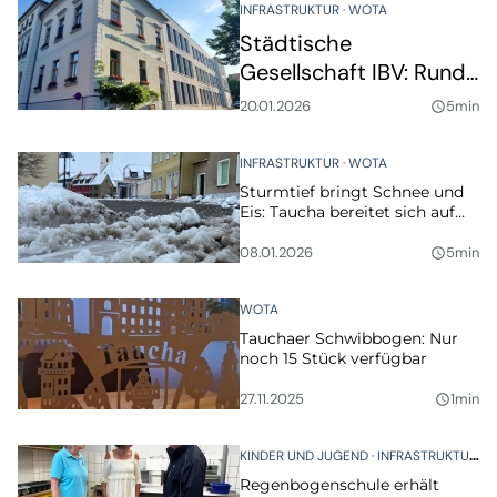
Warum am PartheBad
INFRASTRUKTUR
WOTA
aktuell gebaut wird
Städtische
Gesellschaft IBV: Rund
1,7 Millionen Euro für
20.01.2026
5min
query_builder
Bestand,
Modernisierung und
INFRASTRUKTUR
WOTA
Wohnungsherrichtung
Sturmtief bringt Schnee und
geplant
Eis: Taucha bereitet sich auf
anspruchsvollen Winterdienst
vor
08.01.2026
5min
query_builder
WOTA
Tauchaer Schwibbogen: Nur
noch 15 Stück verfügbar
27.11.2025
1min
query_builder
KINDER UND JUGEND
INFRASTRUKTUR
W
Regenbogenschule erhält