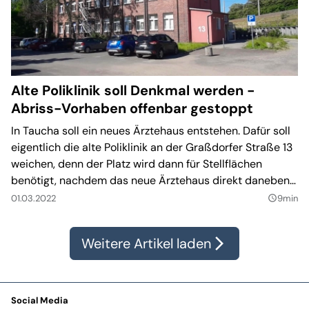
Alte Poliklinik soll Denkmal werden -
Abriss-Vorhaben offenbar gestoppt
In Taucha soll ein neues Ärztehaus entstehen. Dafür soll
eigentlich die alte Poliklinik an der Graßdorfer Straße 13
weichen, denn der Platz wird dann für Stellflächen
benötigt, nachdem das neue Ärztehaus direkt daneben
entstanden ist. Nach einem offenen Brief des Vereins
01.03.2022
9min
query_builder
SAfT e.V. ist nun das Landesamt für Denkmalschutz auf
das Haus aufmerksam geworden und erwägt, das Haus
Weitere Artikel laden
arrow_forward_ios
auf die Denkmalliste zu setzen.
Social Media