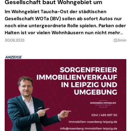
Gesellschaft baut Wohngebiet um
Im Wohngebiet Taucha-Ost der städtischen
Gesellschaft WOTa (IBV) sollen ab sofort Autos nur
noch eine untergeordnete Rolle spielen. Parken oder
Halten ist vor vielen Wohnhäusern nun nicht mehr
erlaubt. Stattdessen sollen die zentralen
30.06.2023
3min
query_builder
Parkflächen genutzt werden.