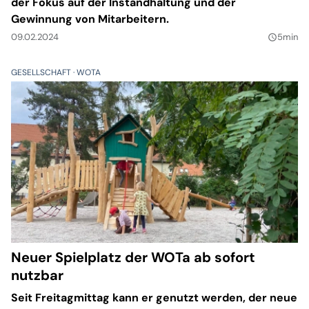
der Fokus auf der Instandhaltung und der
Gewinnung von Mitarbeitern.
09.02.2024
5min
query_builder
GESELLSCHAFT
WOTA
Neuer Spielplatz der WOTa ab sofort
nutzbar
Seit Freitagmittag kann er genutzt werden, der neue