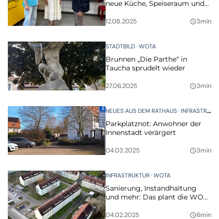
neue Küche, Speiseraum und
Hortküche
12.08.2025
3min
query_builder
STADTBILD
WOTA
Brunnen „Die Parthe“ in
Taucha sprudelt wieder
27.06.2025
3min
query_builder
NEUES AUS DEM RATHAUS
INFRASTRUKTUR
Parkplatznot: Anwohner der
Innenstadt verärgert
04.03.2025
3min
query_builder
INFRASTRUKTUR
WOTA
Sanierung, Instandhaltung
und mehr: Das plant die WOTa
2025
04.02.2025
6min
query_builder