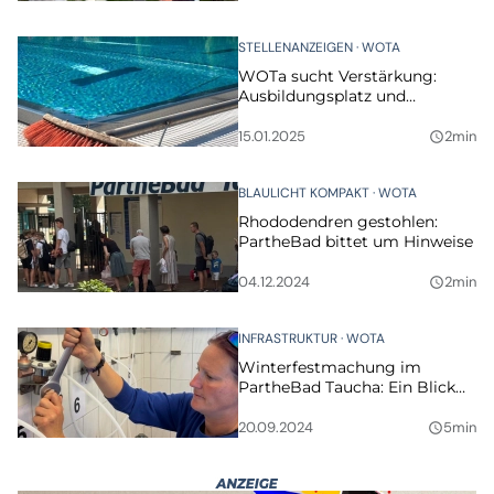
STELLENANZEIGEN
WOTA
WOTa sucht Verstärkung:
Ausbildungsplatz und
Saisonjobs für 2025
15.01.2025
2min
query_builder
BLAULICHT KOMPAKT
WOTA
Rhododendren gestohlen:
PartheBad bittet um Hinweise
04.12.2024
2min
query_builder
INFRASTRUKTUR
WOTA
Winterfestmachung im
PartheBad Taucha: Ein Blick
hinter die Kulissen
20.09.2024
5min
query_builder