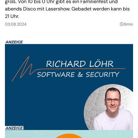
groß. Von 10 bis 0 Uhr gibt es ein Familienfest und
abends Disco mit Lasershow. Gebadet werden kann bis
21 Uhr.
03.08.2024
8min
query_builder