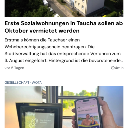
Erste Sozialwohnungen in Taucha sollen ab
Oktober vermietet werden
Erstmals können die Tauchaer einen
Wohnberechtigungsschein beantragen. Die
Stadtverwaltung hat das entsprechende Verfahren zum
3. August eingeführt. Hintergrund ist die bevorstehende
Fertigstellung der ersten öffentlich geförderten
vor 5 Tagen
4min
query_builder
Wohnungen in der Thomas-Mann-Straße.
GESELLSCHAFT
WOTA