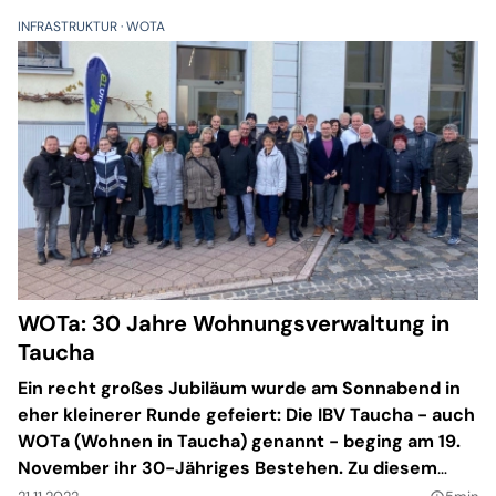
Ausblicke heraus. Große Überraschungen gab es
INFRASTRUKTUR
WOTA
dabei aber nicht.
WOTa: 30 Jahre Wohnungsverwaltung in
Taucha
Ein recht großes Jubiläum wurde am Sonnabend in
eher kleinerer Runde gefeiert: Die IBV Taucha - auch
WOTa (Wohnen in Taucha) genannt - beging am 19.
November ihr 30-Jähriges Bestehen. Zu diesem
Anlass waren rund 35 Gäste anwesend.