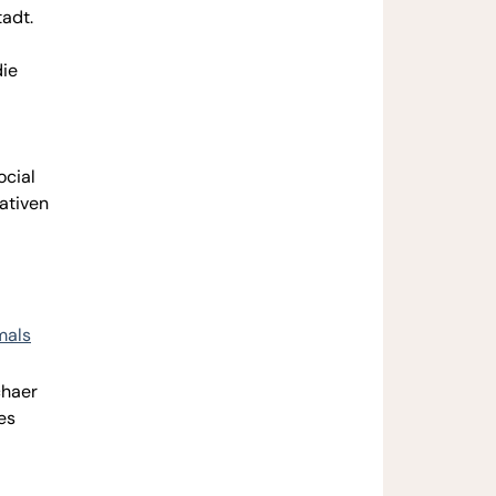
adt.
die
ocial
ativen
mals
chaer
es