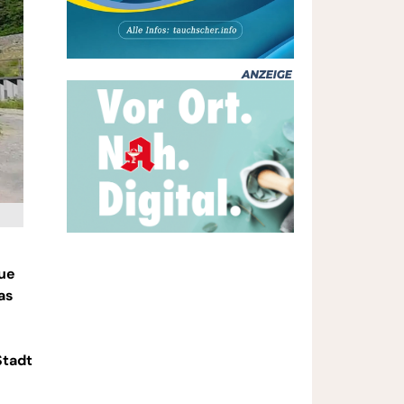
eue
as
Stadt