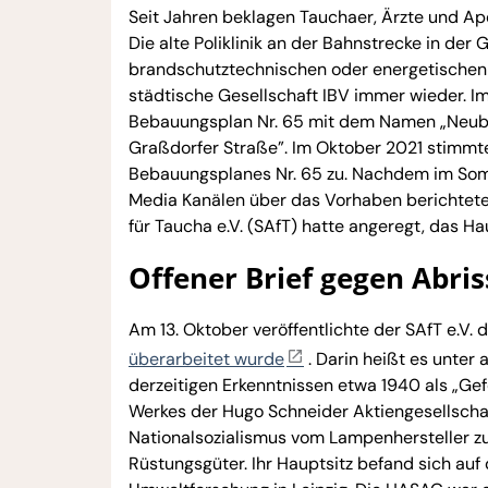
Seit Jahren beklagen Tauchaer, Ärzte und Ap
Die alte Poliklinik an der Bahnstrecke in de
brandschutztechnischen oder energetischen
städtische Gesellschaft IBV immer wieder. Im
Bebauungsplan Nr. 65 mit dem Namen „Neub
Graßdorfer Straße”. Im Oktober 2021 stimmte
Bebauungsplanes Nr. 65 zu. Nachdem im Somm
Media Kanälen über das Vorhaben berichtete, 
für Taucha e.V. (SAfT) hatte angeregt, das H
Offener Brief gegen Abris
Am 13. Oktober veröffentlichte der SAfT e.V. 
überarbeitet wurde
. Darin heißt es unte
derzeitigen Erkenntnissen etwa 1940 als „Gef
Werkes der Hugo Schneider Aktiengesellscha
Nationalsozialismus vom Lampenhersteller z
Rüstungsgüter. Ihr Hauptsitz befand sich au