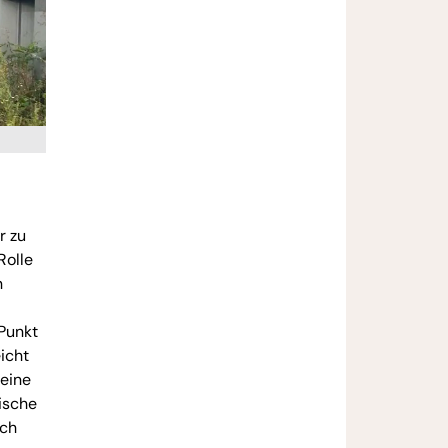
r zu
Rolle
n
 Punkt
icht
 eine
ische
ich