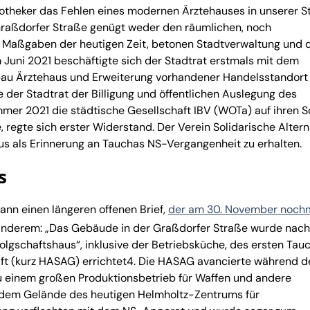
otheker das Fehlen eines modernen Ärztehauses in unserer St
r Graßdorfer Straße genügt weder den räumlichen, noch
 Maßgaben der heutigen Zeit, betonen Stadtverwaltung und 
 Juni 2021 beschäftigte sich der Stadtrat erstmals mit dem
au Ärztehaus und Erweiterung vorhandener Handelsstandort
 der Stadtrat der Billigung und öffentlichen Auslegung des
er 2021 die städtische Gesellschaft IBV (WOTa) auf ihren S
regte sich erster Widerstand. Der Verein Solidarische Altern
aus als Erinnerung an Tauchas NS-Vergangenheit zu erhalten.
s
dann einen längeren offenen Brief,
der am 30. November noch
r anderem: „Das Gebäude in der Graßdorfer Straße wurde nach
olgschaftshaus“, inklusive der Betriebsküche, des ersten Tau
ft (kurz HASAG) errichtet4. Die HASAG avancierte während d
u einem großen Produktionsbetrieb für Waffen und andere
f dem Gelände des heutigen Helmholtz-Zentrums für