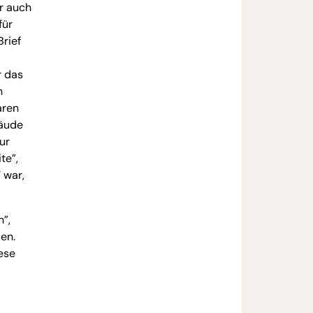
r auch
für
rief
r das
h
aren
bäude
ur
te”,
 war,
n”,
en.
ese