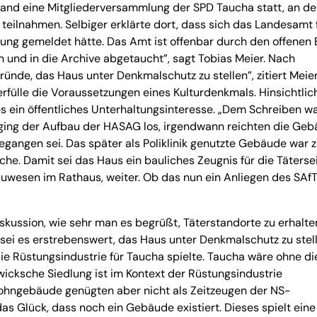
fand eine Mitgliederversammlung der SPD Taucha statt, an de
 teilnahmen. Selbiger erklärte dort, dass sich das Landesamt 
ng gemeldet hätte. Das Amt ist offenbar durch den offenen B
und in die Archive abgetaucht”, sagt Tobias Meier. Nach
ünde, das Haus unter Denkmalschutz zu stellen”, zitiert Meie
rfülle die Voraussetzungen eines Kulturdenkmals. Hinsichtlic
 ein öffentliches Unterhaltungsinteresse. „Dem Schreiben w
 ging der Aufbau der HASAG los, irgendwann reichten die Ge
gangen sei. Das später als Poliklinik genutzte Gebäude war z
he. Damit sei das Haus ein bauliches Zeugnis für die Tätersei
Bauwesen im Rathaus, weiter. Ob das nun ein Anliegen des SAfT
kussion, wie sehr man es begrüßt, Täterstandorte zu erhalte
sei es erstrebenswert, das Haus unter Denkmalschutz zu stell
ie Rüstungsindustrie für Taucha spielte. Taucha wäre ohne di
 Zwicksche Siedlung ist im Kontext der Rüstungsindustrie
Wohngebäude genügten aber nicht als Zeitzeugen der NS-
das Glück, dass noch ein Gebäude existiert. Dieses spielt eine