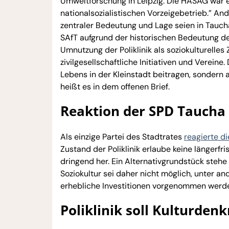
Umweltforschung in Leipzig. Die HASAG war
nationalsozialistischen Vorzeigebetrieb.” A
zentraler Bedeutung und Lage seien in Taucha 
SAfT aufgrund der historischen Bedeutung des
Umnutzung der Poliklinik als soziokulturelles 
zivilgesellschaftliche Initiativen und Vereine.
Lebens in der Kleinstadt beitragen, sondern 
heißt es in dem offenen Brief.
Reaktion der SPD Taucha
Als einzige Partei des Stadtrates
reagierte d
Zustand der Poliklinik erlaube keine längerf
dringend her. Ein Alternativgrundstück stehe
Soziokultur sei daher nicht möglich, unter a
erhebliche Investitionen vorgenommen werd
Poliklinik soll Kulturde