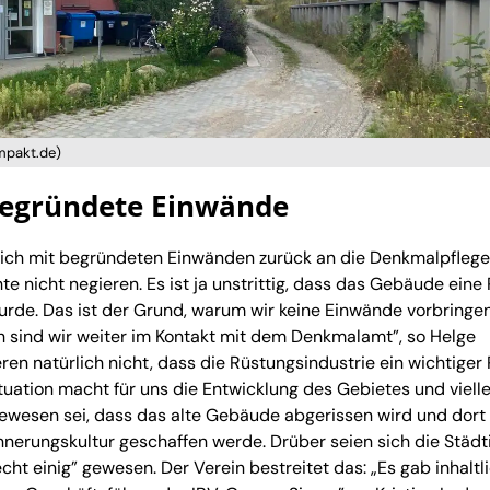
ompakt.de)
begründete Einwände
sich mit begründeten Einwänden zurück an die Denkmalpflege
e nicht negieren. Es ist ja unstrittig, dass das Gebäude eine 
wurde. Das ist der Grund, warum wir keine Einwände vorbringe
 sind wir weiter im Kontakt mit dem Denkmalamt”, so Helge
ren natürlich nicht, dass die Rüstungsindustrie ein wichtiger
ituation macht für uns die Entwicklung des Gebietes und vielle
gewesen sei, dass das alte Gebäude abgerissen wird und dort
nnerungskultur geschaffen werde. Drüber seien sich die Städt
cht einig” gewesen. Der Verein bestreitet das: „Es gab inhaltl