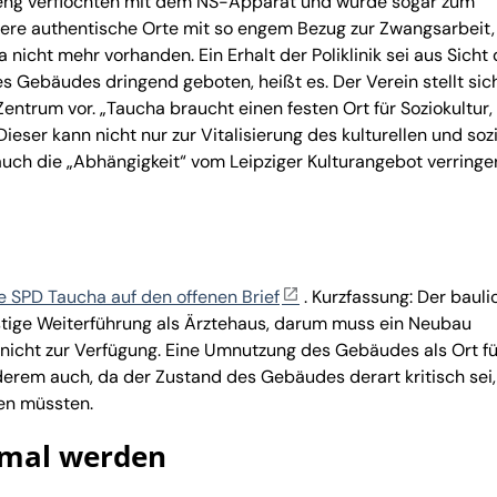
 eng verflochten mit dem NS-Apparat und wurde sogar zum
ndere authentische Orte mit so engem Bezug zur Zwangsarbeit,
nicht mehr vorhanden. Ein Erhalt der Poliklinik sei aus Sicht
 Gebäudes dringend geboten, heißt es. Der Verein stellt sic
Zentrum vor. „Taucha braucht einen festen Ort für Soziokultur,
 Dieser kann nicht nur zur Vitalisierung des kulturellen und soz
auch die „Abhängigkeit“ vom Leipziger Kulturangebot verringer
ie SPD Taucha auf den offenen Brief
. Kurzfassung: Der bauli
ristige Weiterführung als Ärztehaus, darum muss ein Neubau
 nicht zur Verfügung. Eine Umnutzung des Gebäudes als Ort fü
nderem auch, da der Zustand des Gebäudes derart kritisch sei
en müssten.
nkmal werden