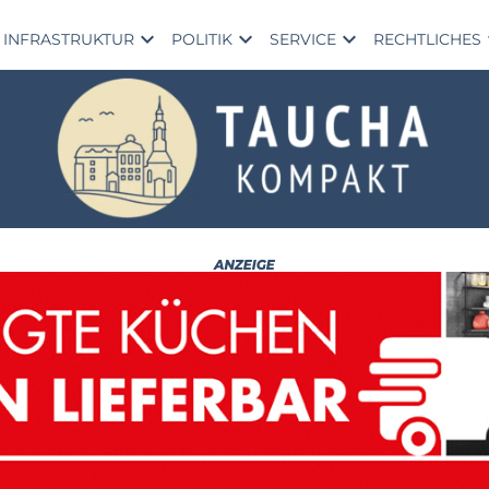
expand_more
expand_more
expand_more
exp
INFRASTRUKTUR
POLITIK
SERVICE
RECHTLICHES
Al