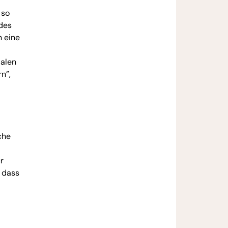
 so
 des
h eine
ialen
n”,
che
r
, dass