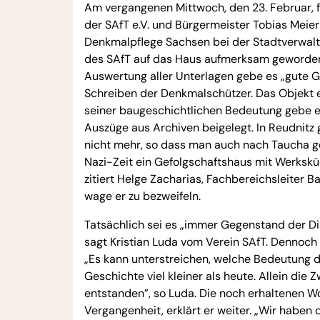
Am vergangenen Mittwoch, den 23. Februar, 
der SAfT e.V. und Bürgermeister Tobias Meier
Denkmalpflege Sachsen bei der Stadtverwaltu
des SAfT auf das Haus aufmerksam geworden 
Auswertung aller Unterlagen gebe es „gute Gr
Schreiben der Denkmalschützer. Das Objekt e
seiner baugeschichtlichen Bedeutung gebe es
Auszüge aus Archiven beigelegt. In Reudnitz
nicht mehr, so dass man auch nach Taucha ge
Nazi-Zeit ein Gefolgschaftshaus mit Werksküc
zitiert Helge Zacharias, Fachbereichsleiter 
wage er zu bezweifeln.
Tatsächlich sei es „immer Gegenstand der Dis
sagt Kristian Luda vom Verein SAfT. Dennoch 
„Es kann unterstreichen, welche Bedeutung d
Geschichte viel kleiner als heute. Allein die
entstanden”, so Luda. Die noch erhaltenen 
Vergangenheit, erklärt er weiter. „Wir haben 