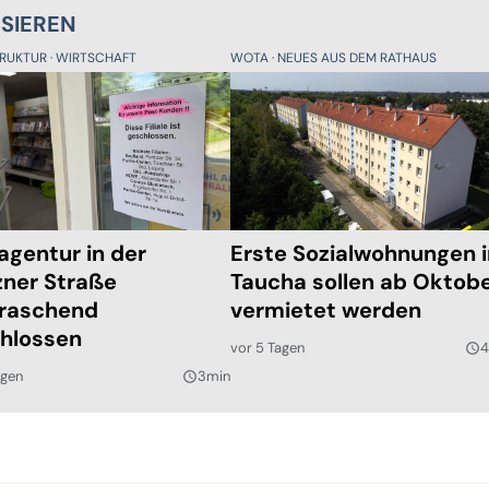
SSIEREN
TRUKTUR
WIRTSCHAFT
WOTA
NEUES AUS DEM RATHAUS
agentur in der
Erste Sozialwohnungen 
ner Straße
Taucha sollen ab Oktob
raschend
vermietet werden
hlossen
vor 5 Tagen
4
query_builder
agen
3min
query_builder