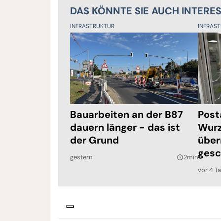
DAS KÖNNTE SIE AUCH INTERE
INFRASTRUKTUR
INFRAS
Bauarbeiten an der B87
Post
dauern länger - das ist
Wurz
der Grund
über
gesc
gestern
2min
query_builder
vor 4 T