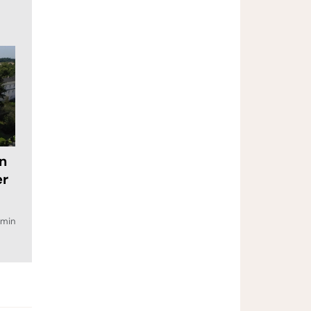
in
er
min