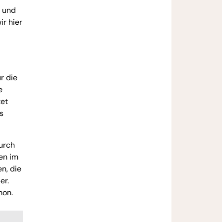
- und
ir hier
r die
e
tet
s
urch
en im
n, die
er.
mon.