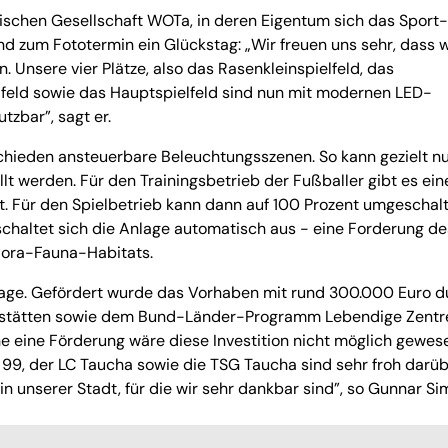
ischen Gesellschaft WOTa, in deren Eigentum sich das Sport
d zum Fototermin ein Glückstag: „Wir freuen uns sehr, dass w
. Unsere vier Plätze, also das Rasenkleinspielfeld, das
lfeld sowie das Hauptspielfeld sind nun mit modernen LED-
tzbar”, sagt er.
hieden ansteuerbare Beleuchtungsszenen. So kann gezielt nu
lt werden. Für den Trainingsbetrieb der Fußballer gibt es ein
t. Für den Spielbetrieb kann dann auf 100 Prozent umgeschal
chaltet sich die Anlage automatisch aus - eine Forderung de
lora-Fauna-Habitats.
lage. Gefördert wurde das Vorhaben mit rund 300.000 Euro d
ortstätten sowie dem Bund-Länder-Programm Lebendige Zentr
e eine Förderung wäre diese Investition nicht möglich gewese
9, der LC Taucha sowie die TSG Taucha sind sehr froh darüb
n unserer Stadt, für die wir sehr dankbar sind”, so Gunnar Si