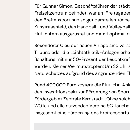
Für Gunnar Simon, Geschäftsführer der städt
Freizeitzentrum befindet, war am Freitagaben
den Breitensport nun so gut darstellen können
Kunstrasenfeld, das Handball- und Volleybal
Flutlichtern ausgerüstet und damit optimal nu
Besonderer Clou der neuen Anlage sind versc
Tribüne oder die Leichtathletik-Anlagen erhel
Schaltung mit nur 50-Prozent der Leuchtkraf
werden. Kleiner Wermutstropfen: Um 22 Uhr s
Naturschutzes aufgrund des angrenzenden F
Rund 400.000 Euro kostete die Flutlicht-An
das Investitionspakt zur Förderung von Sp
Fördergebiet Zentrale Kernstadt. „Ohne solch
WOTa und alle nutzenden Vereine SG Taucha 9
Insgesamt eine Förderung des Breitensports i