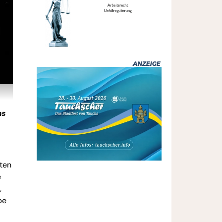
as
sten
e
,
be