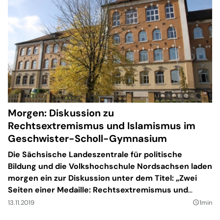
Morgen: Diskussion zu
Rechtsextremismus und Islamismus im
Geschwister-Scholl-Gymnasium
Die Sächsische Landeszentrale für politische
Bildung und die Volkshochschule Nordsachsen laden
morgen ein zur Diskussion unter dem Titel: „Zwei
Seiten einer Medaille: Rechtsextremismus und
Islamismus”. Die Veranstaltung findet im
13.11.2019
1min
query_builder
Geschwister-Scholl-Gymnasium statt.