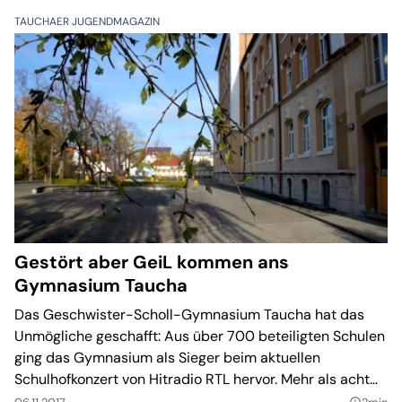
TAUCHAER JUGENDMAGAZIN
Gestört aber GeiL kommen ans
Gymnasium Taucha
Das Geschwister-Scholl-Gymnasium Taucha hat das
Unmögliche geschafft: Aus über 700 beteiligten Schulen
ging das Gymnasium als Sieger beim aktuellen
Schulhofkonzert von Hitradio RTL hervor. Mehr als acht
Prozent der Teilnehmer stimmten für die Schule. Am