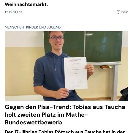
Weihnachtsmarkt.
12.12.2023
1min
query_builder
MENSCHEN
KINDER UND JUGEND
Gegen den Pisa-Trend: Tobias aus Taucha
holt zweiten Platz im Mathe-
Bundeswettbewerb
Der 17-jährige Tobias Pötzsch aus Taucha hat in der