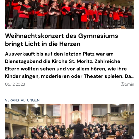
Weihnachtskonzert des Gymnasiums
bringt Licht in die Herzen
Ausverkauft bis auf den letzten Platz war am
Dienstagabend die Kirche St. Moritz. Zahlreiche
Eltern wollten sehen und vor allem hören, wie ihre
Kinder singen, moderieren oder Theater spielen. Das
traditionelle Weihnachtskonzert stand an.
05.12.2023
5min
query_builder
VERANSTALTUNGEN