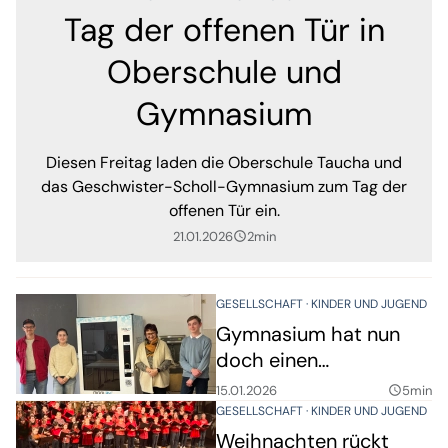
Tag der offenen Tür in
Oberschule und
Gymnasium
Diesen Freitag laden die Oberschule Taucha und
das Geschwister-Scholl-Gymnasium zum Tag der
offenen Tür ein.
21.01.2026
2min
query_builder
GESELLSCHAFT
KINDER UND JUGEND
Gymnasium hat nun
doch einen
Snackautomaten -
15.01.2026
5min
query_builder
Verwunderung über
GESELLSCHAFT
KINDER UND JUGEND
Wahl des Anbieters
Weihnachten rückt