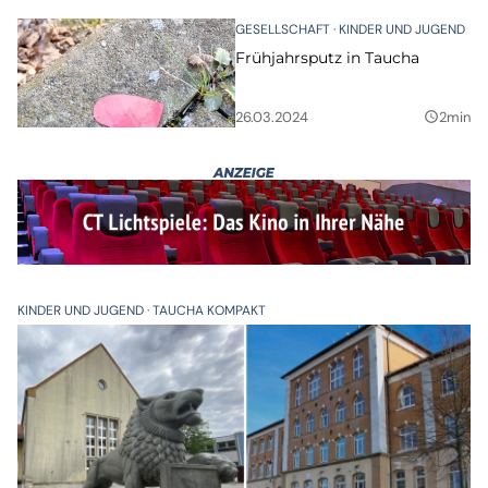
GESELLSCHAFT
KINDER UND JUGEND
Frühjahrsputz in Taucha
26.03.2024
2min
query_builder
KINDER UND JUGEND
TAUCHA KOMPAKT