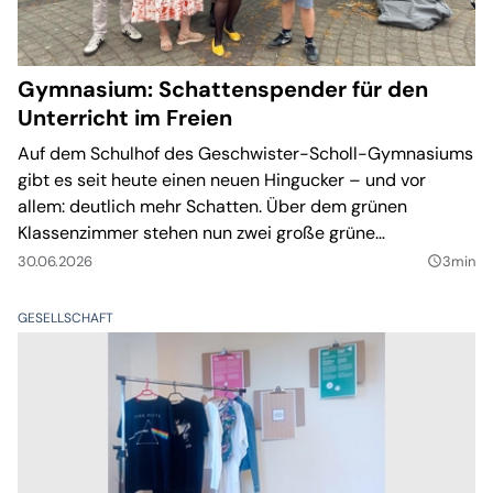
Gymnasium: Schattenspender für den
Unterricht im Freien
Auf dem Schulhof des Geschwister-Scholl-Gymnasiums
gibt es seit heute einen neuen Hingucker – und vor
allem: deutlich mehr Schatten. Über dem grünen
Klassenzimmer stehen nun zwei große grüne
Sonnenschirme. Sie sollen den Unterricht im Freien auch
30.06.2026
3min
query_builder
an heißen Tagen angenehmer machen.
GESELLSCHAFT