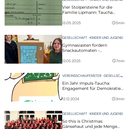
Vier Stolpersteine für die
Familie Lipmann: Taucha
erinnert erneut an NS-Opfer
13.05.2025
5min
query_builder
GESELLSCHAFT
KINDER UND JUGEND
Gymnasiasten fordern
Snackautomaten -
Landratsamt blockt ab
12.05.2025
7min
query_builder
VEREINSSCHAUFENSTER
GESELLSCHAFT
Ein Jahr Impuls-Taucha:
Engagement für Demokratie
stärken
12.12.2024
3min
query_builder
GESELLSCHAFT
KINDER UND JUGEND
So this is Christmas:
Gänsehaut und jede Menge