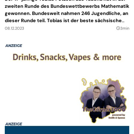
zweiten Runde des Bundeswettbewerbs Mathematik
gewonnen. Bundesweit nahmen 246 Jugendliche, an
dieser Runde teil. Tobias ist der beste sächsische
Teilnehmer; nur einmal wurde Silber für den
08.12.2023
3min
query_builder
Freistaat vergeben. Die vier Bronze-
Auszeichnungen gingen in Sachsen an Schüler und
eine Schülerin in Dresden, Leipzig, Zschopau und
Rochlitz.