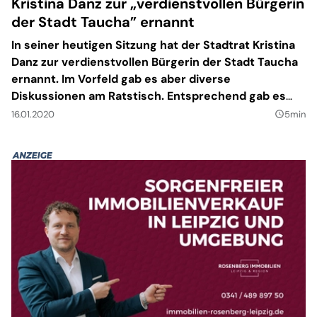
Kristina Danz zur „verdienstvollen Bürgerin
der Stadt Taucha” ernannt
In seiner heutigen Sitzung hat der Stadtrat Kristina
Danz zur verdienstvollen Bürgerin der Stadt Taucha
ernannt. Im Vorfeld gab es aber diverse
Diskussionen am Ratstisch. Entsprechend gab es
auch Gegenstimmen.
16.01.2020
5min
query_builder