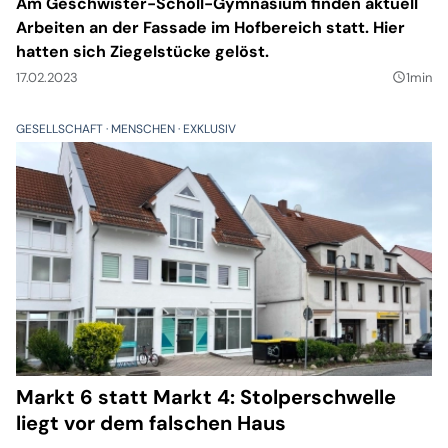
Am Geschwister-Scholl-Gymnasium finden aktuell
Arbeiten an der Fassade im Hofbereich statt. Hier
hatten sich Ziegelstücke gelöst.
17.02.2023
1min
query_builder
GESELLSCHAFT
MENSCHEN
EXKLUSIV
Markt 6 statt Markt 4: Stolperschwelle
liegt vor dem falschen Haus