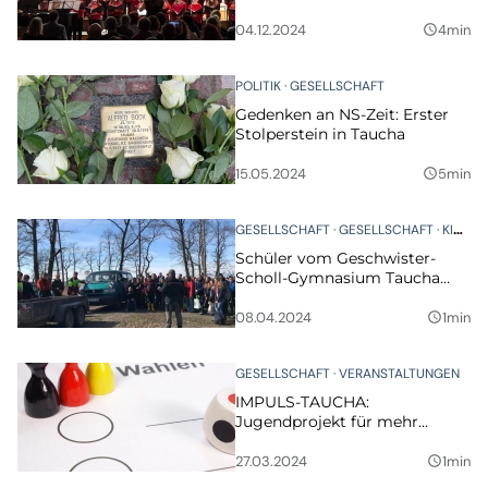
Weihnachtsgefühl zum
Adventskonzert
04.12.2024
4min
query_builder
POLITIK
GESELLSCHAFT
Gedenken an NS-Zeit: Erster
Stolperstein in Taucha
15.05.2024
5min
query_builder
GESELLSCHAFT
GESELLSCHAFT
KINDER UND JUGEND
Schüler vom Geschwister-
Scholl-Gymnasium Taucha
pflanzen Bäume
08.04.2024
1min
query_builder
GESELLSCHAFT
VERANSTALTUNGEN
IMPULS-TAUCHA:
Jugendprojekt für mehr
Demokratie
27.03.2024
1min
query_builder