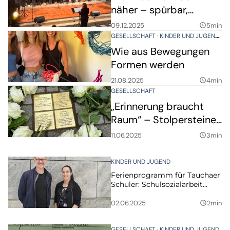
näher – spürbar,
hörbar, fast greifbar
09.12.2025
5min
query_builder
GESELLSCHAFT
KINDER UND JUGEND
V
Wie aus Bewegungen
Formen werden
21.08.2025
4min
query_builder
GESELLSCHAFT
„Erinnerung braucht
Raum“ – Stolpersteine
für Familie Lipmann in
11.06.2025
3min
query_builder
Taucha verlegt
KINDER UND JUGEND
Ferienprogramm für Tauchaer
Schüler: Schulsozialarbeit
bittet um Spenden
02.06.2025
2min
query_builder
GESELLSCHAFT
KINDER UND JUGEND