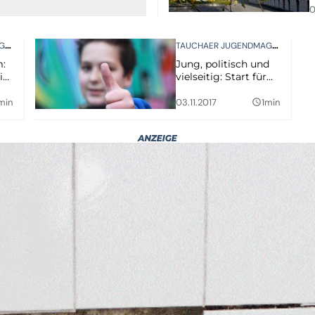
0
TAUCHAER JUGENDMAGAZIN
TAUCHAER JUGENDMAGAZIN
m:
Jung, politisch und
in
vielseitig: Start für
Tauchaer
Jugendmagazin
min
03.11.2017
1min
query_builder