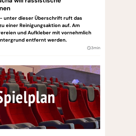
ha will rassistische
rnen
 unter dieser Überschrift ruft das
u einer Reinigungsaktion auf. Am
ereien und Aufkleber mit vornehmlich
intergrund entfernt werden.
3min
query_builder