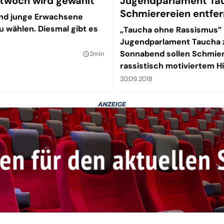
twoch wird gewählt
Jugendparlament Tauc
Schmierereien entfe
und junge Erwachsene
 wählen. Diesmal gibt es
„Taucha ohne Rassismus” -
Jugendparlament Taucha z
Sonnabend sollen Schmier
2min
query_builder
rassistisch motiviertem H
20.09.2018