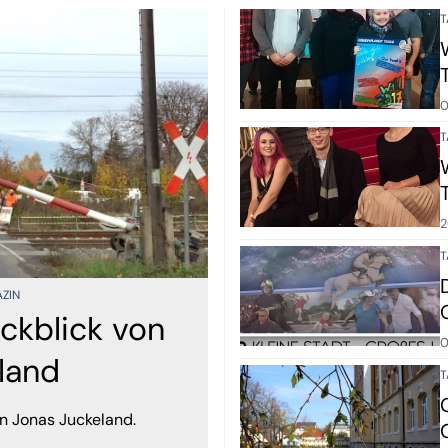
T
0
T
2
T
ZIN
ckblick von
0
land
T
n Jonas Juckeland.