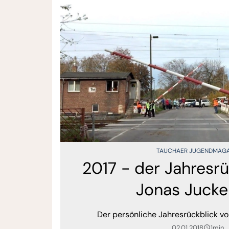
TAUCHAER JUGENDMAGA
2017 - der Jahresrü
Jonas Jucke
Der persönliche Jahresrückblick vo
02.01.2018
1min
query_builder