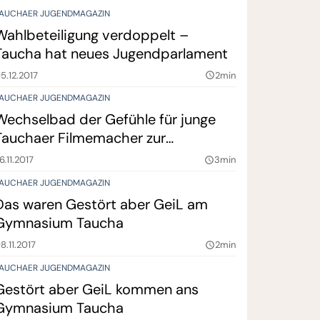
AUCHAER JUGENDMAGAZIN
Wahlbeteiligung verdoppelt –
Taucha hat neues Jugendparlament
5.12.2017
2min
query_builder
AUCHAER JUGENDMAGAZIN
Wechselbad der Gefühle für junge
Tauchaer Filmemacher zur
„VISIONALE LEIPZIG“
6.11.2017
3min
query_builder
AUCHAER JUGENDMAGAZIN
Das waren Gestört aber GeiL am
Gymnasium Taucha
8.11.2017
2min
query_builder
AUCHAER JUGENDMAGAZIN
Gestört aber GeiL kommen ans
Gymnasium Taucha