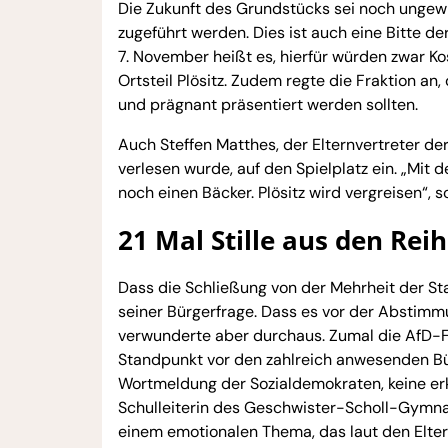
Die Zukunft des Grundstücks sei noch ungewi
zugeführt werden. Dies ist auch eine Bitte d
7. November heißt es, hierfür würden zwar K
Ortsteil Plösitz. Zudem regte die Fraktion a
und prägnant präsentiert werden sollten.
Auch Steffen Matthes, der Elternvertreter der
verlesen wurde, auf den Spielplatz ein. „Mit d
noch einen Bäcker. Plösitz wird vergreisen“, s
21 Mal Stille aus den Rei
Dass die Schließung von der Mehrheit der S
seiner Bürgerfrage. Dass es vor der Abstimm
verwunderte aber durchaus. Zumal die AfD-Fr
Standpunkt vor den zahlreich anwesenden Bü
Wortmeldung der Sozialdemokraten, keine erk
Schulleiterin des Geschwister-Scholl-Gymnas
einem emotionalen Thema, das laut den Elter