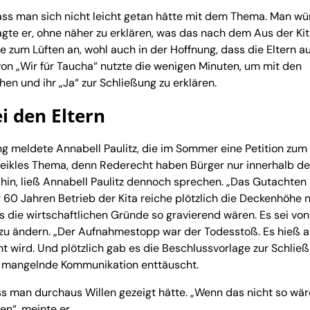
ss man sich nicht leicht getan hätte mit dem Thema. Man wü
gte er, ohne näher zu erklären, was das nach dem Aus der Ki
e zum Lüften an, wohl auch in der Hoffnung, dass die Eltern a
on „Wir für Taucha“ nutzte die wenigen Minuten, um mit den
n und ihr „Ja“ zur Schließung zu erklären.
i den Eltern
g meldete Annabell Paulitz, die im Sommer eine Petition zum 
 heikles Thema, denn Rederecht haben Bürger nur innerhalb de
hin, ließ Annabell Paulitz dennoch sprechen. „Das Gutachten
r 60 Jahren Betrieb der Kita reiche plötzlich die Deckenhöhe n
s die wirtschaftlichen Gründe so gravierend wären. Es sei von
 zu ändern. „Der Aufnahmestopp war der Todesstoß. Es hieß 
ht wird. Und plötzlich gab es die Beschlussvorlage zur Schlie
ie mangelnde Kommunikation enttäuscht.
s man durchaus Willen gezeigt hätte. „Wenn das nicht so wär
n“, meinte er.