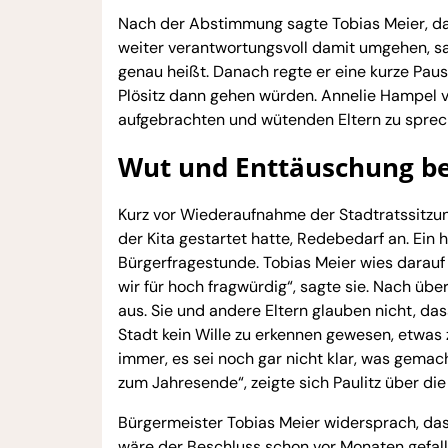
Nach der Abstimmung sagte Tobias Meier, da
weiter verantwortungsvoll damit umgehen, sa
genau heißt. Danach regte er eine kurze Paus
Plösitz dann gehen würden. Annelie Hampel v
aufgebrachten und wütenden Eltern zu spreche
Wut und Enttäuschung be
Kurz vor Wiederaufnahme der Stadtratssitzun
der Kita gestartet hatte, Redebedarf an. Ein
Bürgerfragestunde. Tobias Meier wies darauf 
wir für hoch fragwürdig“, sagte sie. Nach übe
aus. Sie und andere Eltern glauben nicht, das
Stadt kein Wille zu erkennen gewesen, etwas
immer, es sei noch gar nicht klar, was gemac
zum Jahresende“, zeigte sich Paulitz über d
Bürgermeister Tobias Meier widersprach, das
wäre der Beschluss schon vor Monaten gefalle