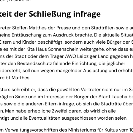
eit der Schließung infrage
reter Steffen Matthes der Presse und den Stadträten sowie 
seine Enttäuschung zum Ausdruck brachte. Die aktuelle Situa
Eltern und Kinder beschäftigt, sondern auch viele Bürger der 
ie es mit der Kita Haus Sonnenschein weitergehe, ohne dass e
tens der Stadt oder dem Träger AWO Leipziger Land gegeben h
er den Bestandsschutz fallende Einrichtung, die jeglicher
idersteht, soll nun wegen mangelnder Auslastung und erhöh
reibt Matthes.
ters schreibt er, dass die gewählten Vertreter nicht nur im S
rägten Sinne und im Interesse der Bürger der Stadt Taucha b
s sowie die anderen Eltern infrage, ob sich die Stadträte übe
 Man habe erhebliche Zweifel daran, ob wirklich alle
tigt und alle Eventualitäten ausgeschlossen worden seien.
en Verwaltungsvorschriften des Ministeriums für Kultus vom 10