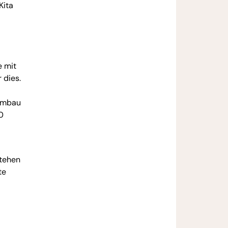
Kita
e mit
 dies.
 Umbau
0
stehen
te