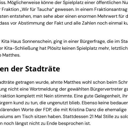
ss. Möglicherweise könne der Spielplatz einer öffentlichen N
er Fraktion „Wir für Taucha“ gewesen. In einem Fraktionsantra
osten entstehen, man sehe aber einen enormen Mehrwert für 
n, dass vor Abstimmung der Fakt und alle Zahlen noch einmal k
 Kita Haus Sonnenschein, ging in einer Bürgerfrage, die im Sta
er Kita-Schließung hat Plösitz keinen Spielplatz mehr, letztlich
o Matthes.
hen der Stadträte
tadträte getragen wurde, ahnte Matthes wohl schon beim Sch
ung nicht eine Wortmeldung der gewählten Bürgervertreter g
aktion komplett mit Nein stimmte. Eine gute Gelegenheit, ih
rgern kund zu tun, die ungenutzt blieb. Ebenso keine bedaue
lärenden Worte der FDP, die mit Kristina Danz die ehemalige
iums am Tisch sitzen haben. Stattdessen 21 Mal Stille zu sol
n noch längst nicht zu Ende besprochen ist.