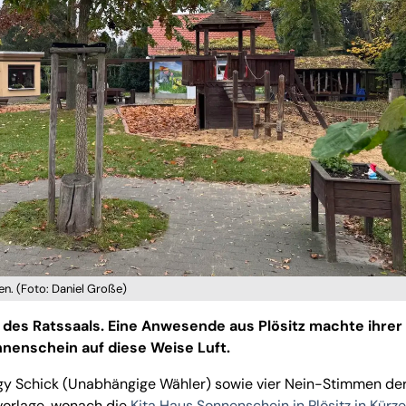
n. (Foto: Daniel Große)
 des Ratssaals. Eine Anwesende aus Plösitz machte ihre
nnenschein auf diese Weise Luft.
ggy Schick (Unabhängige Wähler) sowie vier Nein-Stimmen de
vorlage, wonach die
Kita Haus Sonnenschein in Plösitz in Kürze