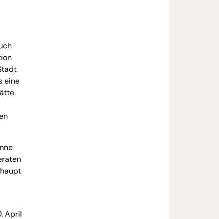
auch
tion
Stadt
s eine
ätte.
ten
inne
eraten
rhaupt
. April