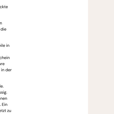
ckte
en
 die
le in
chein
äre
 in der
e.
sig.
inen
. Ein
tzt zu