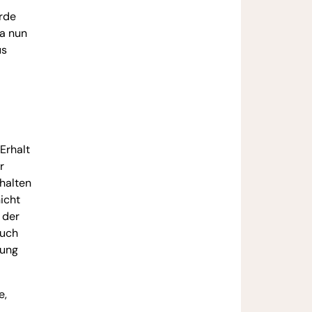
rde
ta nun
us
Erhalt
r
 halten
icht
 der
auch
ßung
e,