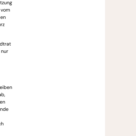
utzung
g vom
den
urz
dtrat
 nur
reiben
ab,
ren
rnde
ch