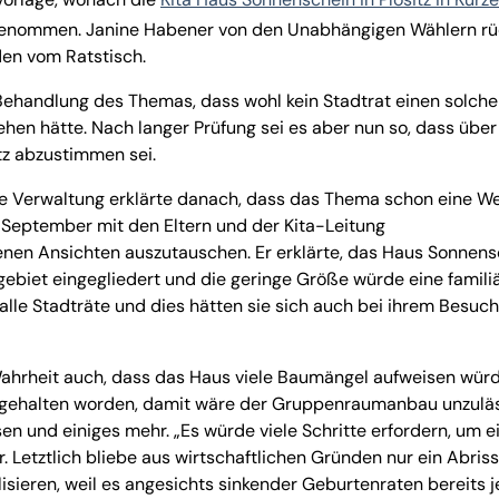
ngenommen. Janine Habener von den Unabhängigen Wählern rü
en vom Ratstisch.
 Behandlung des Themas, dass wohl kein Stadtrat einen solch
en hätte. Nach langer Prüfung sei es aber nun so, dass über
itz abzustimmen sei.
e Verwaltung erklärte danach, dass das Thema schon eine Wei
m September mit den Eltern und der Kita-Leitung
en Ansichten auszutauschen. Er erklärte, das Haus Sonnens
ngebiet eingegliedert und die geringe Größe würde eine famili
le Stadträte und dies hätten sie sich auch bei ihrem Besuch
 Wahrheit auch, dass das Haus viele Baumängel aufweisen würd
ngehalten worden, damit wäre der Gruppenraumanbau unzuläs
 und einiges mehr. „Es würde viele Schritte erfordern, um e
. Letztlich bliebe aus wirtschaftlichen Gründen nur ein Abriss
isieren, weil es angesichts sinkender Geburtenraten bereits je