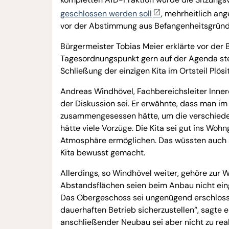
geschlossen werden soll
, mehrheitlich a
vor der Abstimmung aus Befangenheitsgründ
Bürgermeister Tobias Meier erklärte vor der
Tagesordnungspunkt gern auf der Agenda steh
Schließung der einzigen Kita im Ortsteil Plös
Andreas Windhövel, Fachbereichsleiter Inner
der Diskussion sei. Er erwähnte, dass man i
zusammengesessen hätte, um die verschieden
hätte viele Vorzüge. Die Kita sei gut ins Woh
Atmosphäre ermöglichen. Das wüssten auch al
Kita bewusst gemacht.
Allerdings, so Windhövel weiter, gehöre zur
Abstandsflächen seien beim Anbau nicht ei
Das Obergeschoss sei ungenügend erschlossen
dauerhaften Betrieb sicherzustellen“, sagte er
anschließender Neubau sei aber nicht zu real