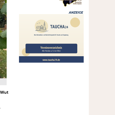
r Wut
r