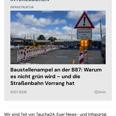
INFRASTRUKTUR
Baustellenampel an der B87: Warum
es nicht grün wird – und die
Straßenbahn Vorrang hat
10.07.2026
5min
query_builder
Wir sind Teil von Taucha24. Euer News- und Infoportal.