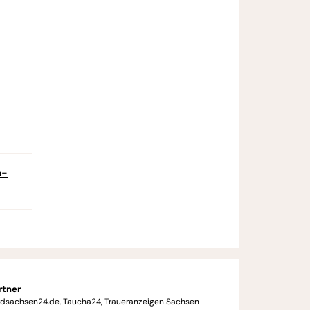
m-
rtner
rdsachsen24.de
Taucha24
Traueranzeigen Sachsen