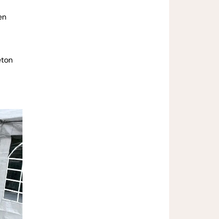
en
eton