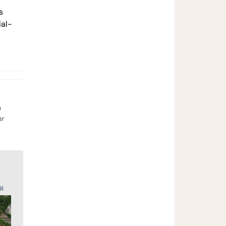
s
ial-
n
hr
UR