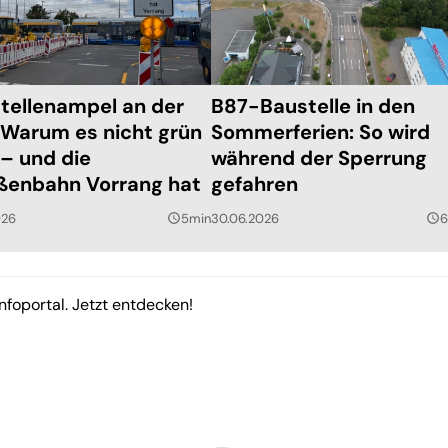
tellenampel an der
B87-Baustelle in den
 Warum es nicht grün
Sommerferien: So wird
 – und die
während der Sperrung
ßenbahn Vorrang hat
gefahren
026
5min
30.06.2026
6
query_builder
query_builder
nfoportal. Jetzt entdecken!