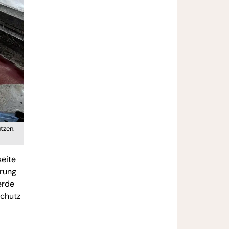
tzen.
seite
hrung
erde
schutz