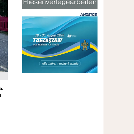
a.
t
,