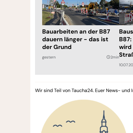
Bauarbeiten an der B87
Baus
dauern länger - das ist
B87:
der Grund
wird
Stra
gestern
2min
query_builder
10.07.2
Wir sind Teil von Taucha24. Euer News- und I