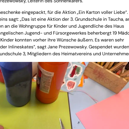
Prezewowsky, Leiterin des Sonnenkäfers.
henke eingepackt, für die Aktion „Ein Karton voller Liebe“.
ns sagt: „Das ist eine Aktion der 3. Grundschule in Taucha, a
den an die Wohngruppe für Kinder und Jugendliche des Haus
vangelischen Jugend- und Fürsorgewerkes beherbergt 19 Mäd
e Kinder konnten vorher ihre Wünsche äußern. Es waren sehr
er Inlineskates“, sagt Jane Prezewowsky. Gespendet wurden
rundschule 3, Mitgliedern des Heimatvereins und Unternehme