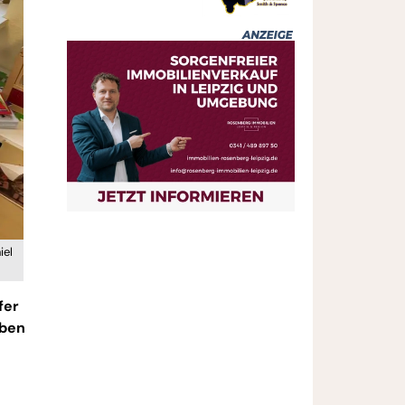
iel
fer
eben