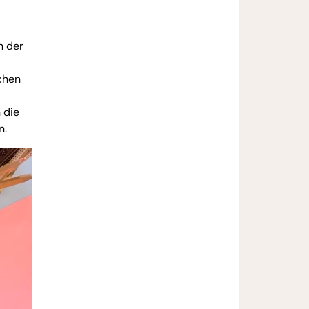
n der
chen
 die
n.