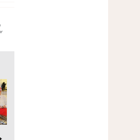
n
hr
t