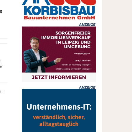
ne
n
hr
m-