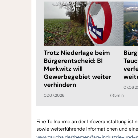
Trotz Niederlage beim
Bürg
Bürgerentscheid: BI
Tauc
Merkwitz will
verf
Gewerbegebiet weiter
weit
verhindern
07.06.2
02.07.2026
5min
query_builder
Eine Teilnahme an der Infoveranstaltung ist
sowie weiterführende Informationen und eine 
www.taucha.de/themen/faq-industrie-und-