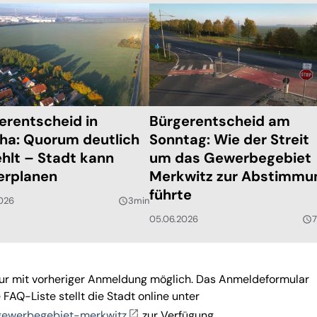
erentscheid in
Bürgerentscheid am
ha: Quorum deutlich
Sonntag: Wie der Streit
ehlt – Stadt kann
um das Gewerbegebiet
erplanen
Merkwitz zur Abstimmu
führte
026
3min
query_builder
05.06.2026
query_builder
 nur mit vorheriger Anmeldung möglich. Das Anmeldeformular
FAQ-Liste stellt die Stadt online unter
gewerbegebiet-merkwitz
zur Verfügung.