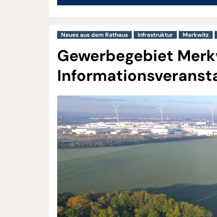
Neues aus dem Rathaus
Infrastruktur
Merkwitz
Gewerbegebiet Merkwi
Informationsveranst