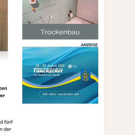
ten
der
d fünf
n der