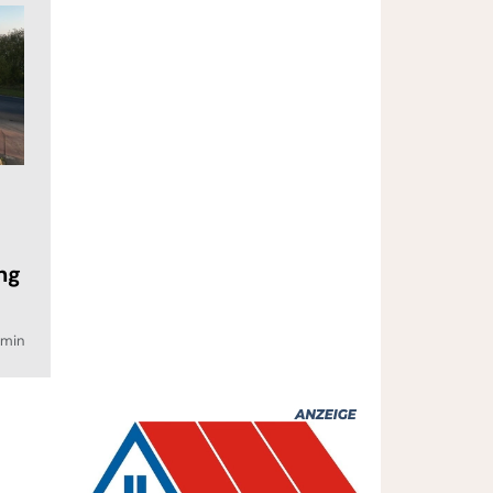
ng
7min