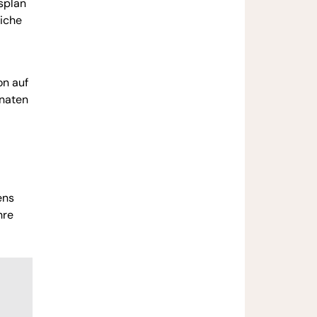
splan
liche
on auf
onaten
ens
hre