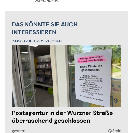
verständlich.
DAS KÖNNTE SIE AUCH
INTERESSIEREN
INFRASTRUKTUR
WIRTSCHAFT
Postagentur in der Wurzner Straße
überraschend geschlossen
gestern
3min
query_builder