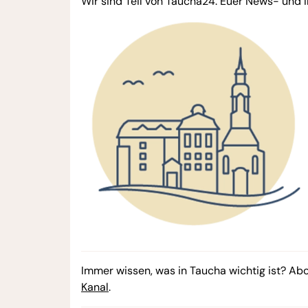
Wir sind Teil von Taucha24. Euer News- und I
Immer wissen, was in Taucha wichtig ist? Ab
Kanal
.