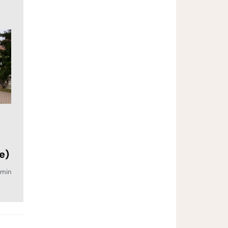
e)
min