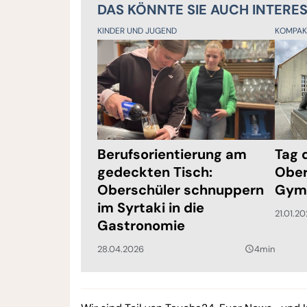
DAS KÖNNTE SIE AUCH INTERE
KINDER UND JUGEND
KOMPA
Berufsorientierung am
Tag 
gedeckten Tisch:
Ober
Oberschüler schnuppern
Gym
im Syrtaki in die
21.01.2
Gastronomie
28.04.2026
4min
query_builder