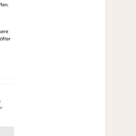
fen.
sere
öfter
n
hr