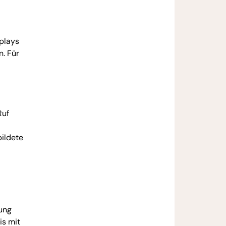
splays
n. Für
Ruf
ildete
lung
is mit