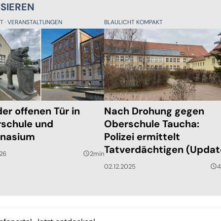
SSIEREN
KT
VERANSTALTUNGEN
BLAULICHT KOMPAKT
der offenen Tür in
Nach Drohung gegen
schule und
Oberschule Taucha:
nasium
Polizei ermittelt
Tatverdächtigen (Updat
026
2min
query_builder
02.12.2025
4
query_builder