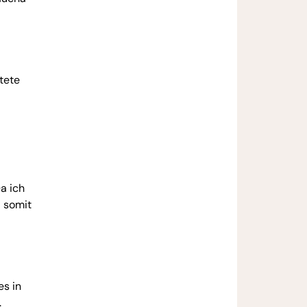
itete
a ich
d somit
es in
.