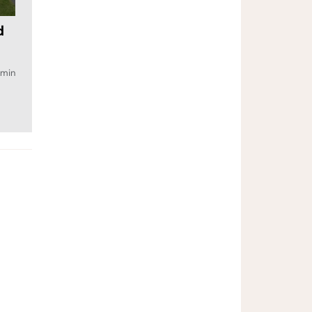
d
min