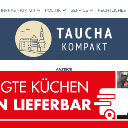
expand_more
expand_more
expand_more
exp
INFRASTRUKTUR
POLITIK
SERVICE
RECHTLICHES
RE