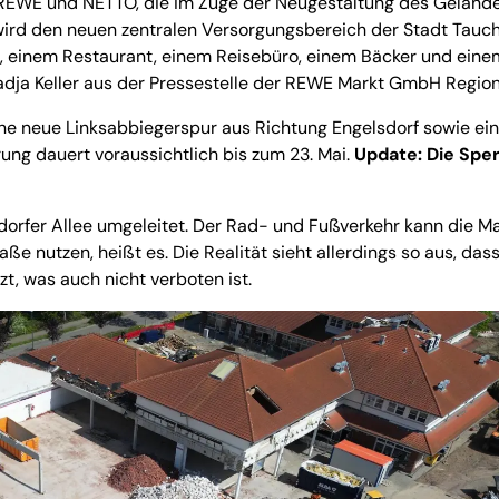
 REWE und NETTO, die im Zuge der Neugestaltung des Geländ
 wird den neuen zentralen Versorgungsbereich der Stadt Tauc
 einem Restaurant, einem Reisebüro, einem Bäcker und eine
Nadja Keller aus der Pressestelle der REWE Markt GmbH Region
e neue Linksabbiegerspur aus Richtung Engelsdorf sowie ein
ung dauert voraussichtlich bis zum 23. Mai.
Update: Die Spe
dorfer Allee umgeleitet. Der Rad- und Fußverkehr kann die M
e nutzen, heißt es. Die Realität sieht allerdings so aus, das
t, was auch nicht verboten ist.