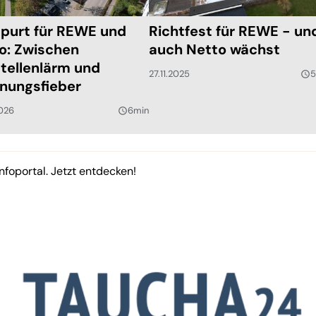
purt für REWE und
Richtfest für REWE - un
o: Zwischen
auch Netto wächst
tellenlärm und
27.11.2025
5
query_builder
fnungsfieber
026
6min
query_builder
nfoportal. Jetzt entdecken!