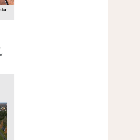
 der
n
hr