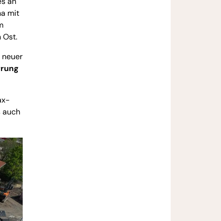
es an
ha mit
m
 Ost.
 neuer
rrung
ax-
s auch