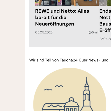
REWE und Netto: Alles
Ends
bereit für die
Nett
Neueröffnungen
Baus
Eröf
05.05.2026
5min
query_builder
22.04.2
Wir sind Teil von Taucha24. Euer News- und I