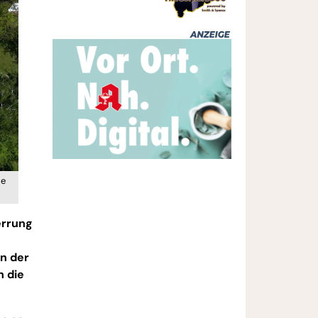
ße
errung
n der
n die