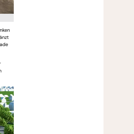
enken
änzt
sade
r
n