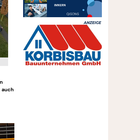
en
t auch