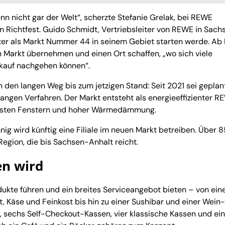
nn nicht gar der Welt“, scherzte Stefanie Grelak, bei REWE
m Richtfest. Guido Schmidt, Vertriebsleiter von REWE in Sach
ter als Markt Nummer 44 in seinem Gebiet starten werde. Ab
n Markt übernehmen und einen Ort schaffen, „wo sich viele
kauf nachgehen können“.
en langen Weg bis zum jetzigen Stand: Seit 2021 sei geplan
ngen Verfahren. Der Markt entsteht als energieeffizienter 
glasten Fenstern und hoher Wärmedämmung.
nig wird künftig eine Filiale im neuen Markt betreiben. Über 8
Region, die bis Sachsen-Anhalt reicht.
en wird
kte führen und ein breites Serviceangebot bieten – von ein
t, Käse und Feinkost bis hin zu einer Sushibar und einer Wein
 sechs Self-Checkout-Kassen, vier klassische Kassen und ei