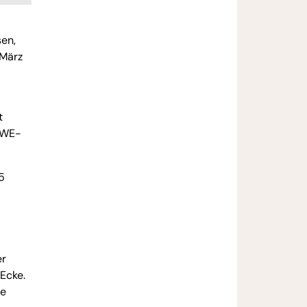
sen,
 März
t
REWE-
5
er
-Ecke.
ne