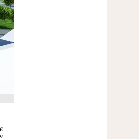
ng
ße