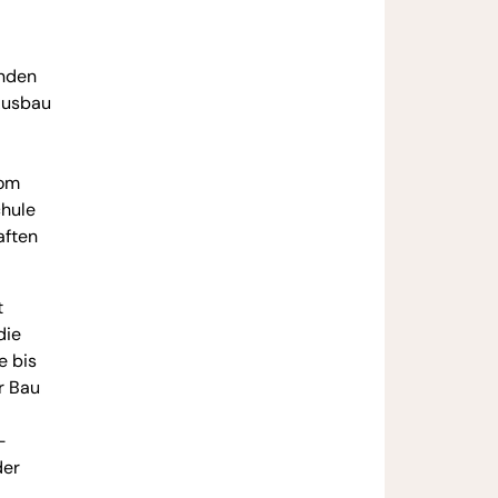
enden
 Ausbau
vom
chule
aften
t
die
e bis
r Bau
-
der