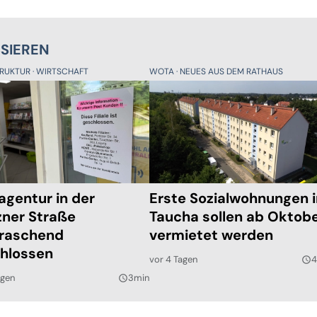
SSIEREN
TRUKTUR
WIRTSCHAFT
WOTA
NEUES AUS DEM RATHAUS
agentur in der
Erste Sozialwohnungen 
ner Straße
Taucha sollen ab Oktob
raschend
vermietet werden
hlossen
vor 4 Tagen
4
query_builder
agen
3min
query_builder