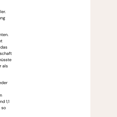
er.
ung
hten.
ht
 das
schaft
müsste
 als
eder
in
d 1,1
, so