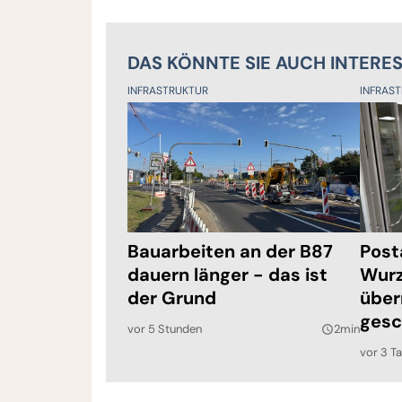
DAS KÖNNTE SIE AUCH INTERE
INFRASTRUKTUR
INFRAS
Bauarbeiten an der B87
Post
dauern länger - das ist
Wurz
der Grund
über
gesc
vor 5 Stunden
2min
query_builder
vor 3 T