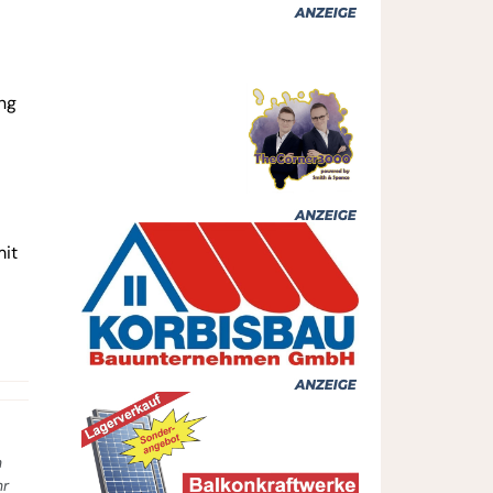
ng
mit
n
hr