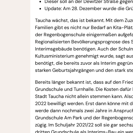
Dieser soll an der Dewitzer Straße geg
Update: Am 28. Dezember wurde die Grü
Taucha wächst, das ist bekannt. Mit dem Zu
Familien gibt es nicht nur Bedarf an Kita-Pl
der Regenbogenschule einigermaßen aufgefan
Regionalisierten Bevölkerungsprognose des 
Interimsgebäude benötigen. Auch der Schul
Kultusministerium genehmigt wurde, sagt au
benötigt, die bereits zuvor als Interim gegr
starken Geburtsjahrgängen und den stark ste
Bereits länger bekannt ist, dass auf den Fr
Grundschule und Turnhalle. Die Kosten dafür be
Stadt Taucha nicht allein stemmen kann. Also 
2022 bewilligt werden. Erst dann könne mit 
werde dann nochmals zwei Jahre in Anspruch
Grundschule Am Park und der Regenbogenschu
zügig. Im Schuljahr 2021/22 soll sie gar sec
dritten Grundschule als Interims-Bau ein we