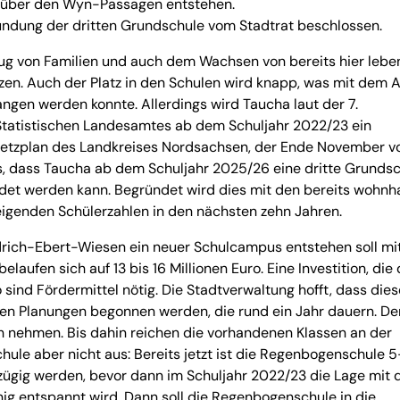
enüber den Wyn-Passagen entstehen.
ndung der dritten Grundschule vom Stadtrat beschlossen.
zug von Familien und auch dem Wachsen von bereits hier leb
ätzen. Auch der Platz in den Schulen wird knapp, was mit dem
gen werden konnte. Allerdings wird Taucha laut der 7.
Statistischen Landesamtes ab dem Schuljahr 2022/23 ein
netzplan des Landkreises Nordsachsen, der Ende November 
s, dass Taucha ab dem Schuljahr 2025/26 eine dritte Grunds
ündet werden kann. Begründet wird dies mit den bereits wohnh
igenden Schülerzahlen in den nächsten zehn Jahren.
iedrich-Ebert-Wiesen ein neuer Schulcampus entstehen soll mi
laufen sich auf 13 bis 16 Millionen Euro. Eine Investition, die 
sind Fördermittel nötig. Die Stadtverwaltung hofft, dass dies
den Planungen begonnen werden, die rund ein Jahr dauern. De
 nehmen. Bis dahin reichen die vorhandenen Klassen an der
le aber nicht aus: Bereits jetzt ist die Regenbogenschule 5
hszügig werden, bevor dann im Schuljahr 2022/23 die Lage mit 
nig entspannt wird. Dann soll die Regenbogenschule in die