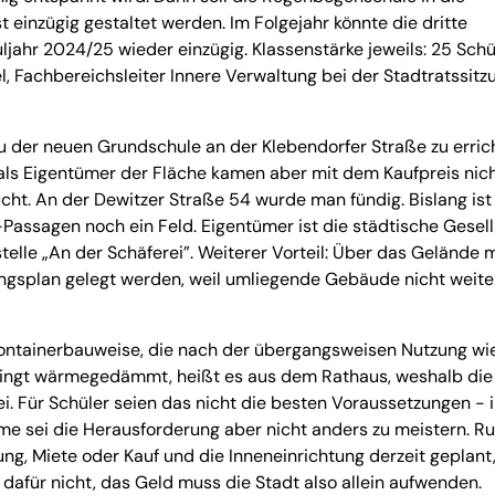
t einzügig gestaltet werden. Im Folgejahr könnte die dritte
ahr 2024/25 wieder einzügig. Klassenstärke jeweils: 25 Schül
, Fachbereichsleiter Innere Verwaltung bei der Stadtratssitz
 der neuen Grundschule an der Klebendorfer Straße zu erric
als Eigentümer der Fläche kamen aber mit dem Kaufpreis nic
ht. An der Dewitzer Straße 54 wurde man fündig. Bislang ist
assagen noch ein Feld. Eigentümer ist die städtische Gesell
stelle „An der Schäferei”. Weiterer Vorteil: Über das Gelände 
ngsplan gelegt werden, weil umliegende Gebäude nicht weiter
ontainerbauweise, die nach der übergangsweisen Nutzung wi
edingt wärmegedämmt, heißt es aus dem Rathaus, weshalb die
. Für Schüler seien das nicht die besten Voraussetzungen - 
e sei die Herausforderung aber nicht anders zu meistern. Run
tung, Miete oder Kauf und die Inneneinrichtung derzeit geplant
dafür nicht, das Geld muss die Stadt also allein aufwenden.