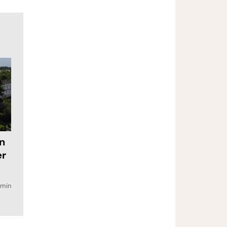
in
er
min