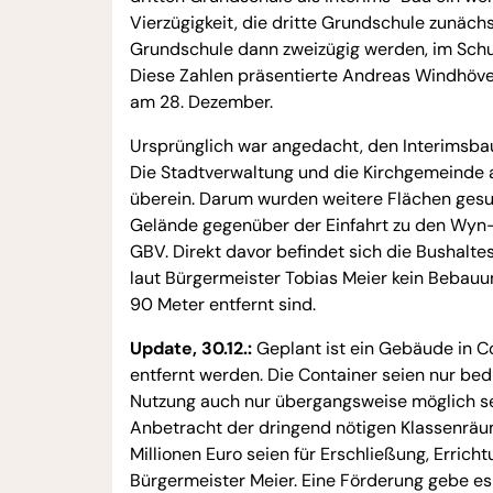
Vierzügigkeit, die dritte Grundschule zunächs
Grundschule dann zweizügig werden, im Schulj
Diese Zahlen präsentierte Andreas Windhövel
am 28. Dezember.
Ursprünglich war angedacht, den Interimsbau
Die Stadtverwaltung und die Kirchgemeinde 
überein. Darum wurden weitere Flächen gesuc
Gelände gegenüber der Einfahrt zu den Wyn-P
GBV. Direkt davor befindet sich die Bushalte
laut Bürgermeister Tobias Meier kein Bebauu
90 Meter entfernt sind.
Update, 30.12.:
Geplant ist ein Gebäude in C
entfernt werden. Die Container seien nur b
Nutzung auch nur übergangsweise möglich sei
Anbetracht der dringend nötigen Klassenräum
Millionen Euro seien für Erschließung, Errich
Bürgermeister Meier. Eine Förderung gebe es 