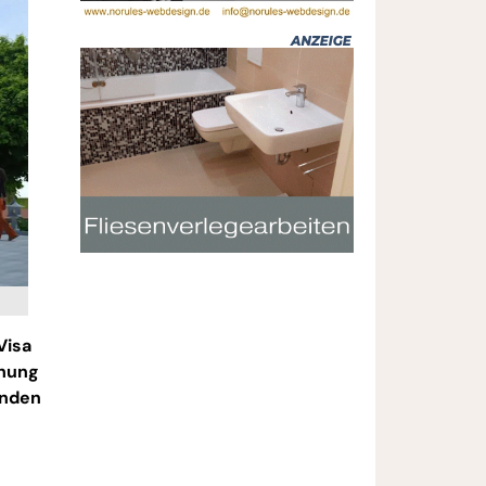
Visa
chung
enden