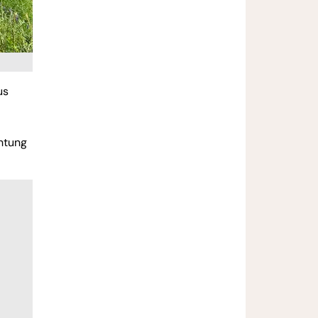
us
htung