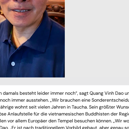
n damals besteht leider immer noch“, sagt Quang Vinh Dao u
ter noch immer ausstehen. „Wir brauchen eine Sonderentscheid
ährige wohnt seit vielen Jahren in Taucha. Sein größter Wunsc
giöse Anlaufstelle für die vietnamesischen Buddhisten der Reg
len vor allem Europäer den Tempel besuchen können. „Wir wo
Dao. „Er ist nach traditionellem Vorbild gebaut, aber genau so