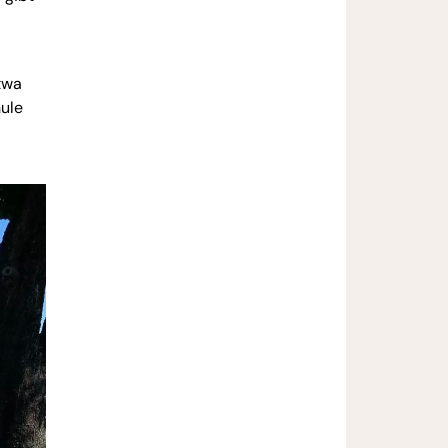
etwa
hule