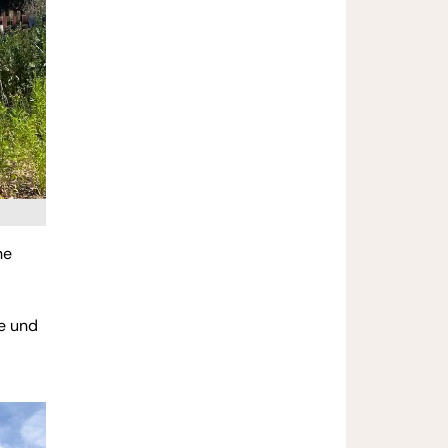
he
e und