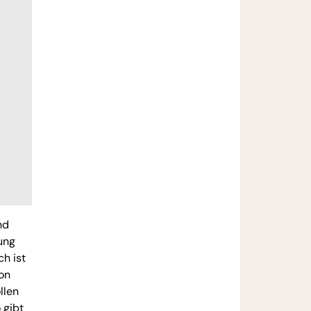
nd
ung
h ist
ion
llen
 gibt