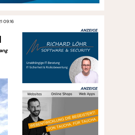
21 09:16
d
lang