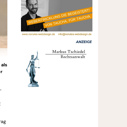
 als
er
-
g
rag