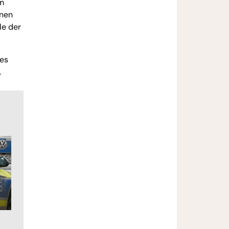
hm
enen
le der
des
.