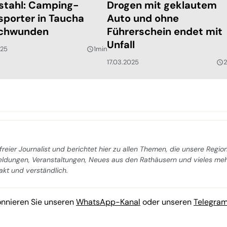
stahl: Camping-
Drogen mit geklautem
sporter in Taucha
Auto und ohne
schwunden
Führerschein endet mit
Unfall
025
1min
query_builder
17.03.2025
query_builder
freier Journalist und berichtet hier zu allen Themen, die unsere Regio
Meldungen, Veranstaltungen, Neues aus den Rathäusern und vieles me
pakt und verständlich.
onnieren Sie unseren
WhatsApp-Kanal
oder unseren
Telegra