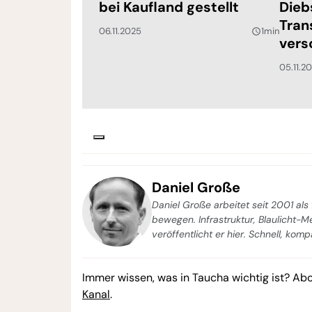
bei Kaufland gestellt
Dieb
Tran
06.11.2025
1min
query_builder
ver
05.11.2
Daniel Große
Daniel Große arbeitet seit 2001 als 
bewegen. Infrastruktur, Blaulicht-
veröffentlicht er hier. Schnell, kom
Immer wissen, was in Taucha wichtig ist? Ab
Kanal
.