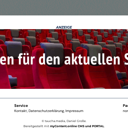
Service
Pa
Kontakt
Datenschutzerklärung
Impressum
no
© taucha.media, Daniel Große.
Bereitgestellt mit
myContent.online CMS und PORTAL
.