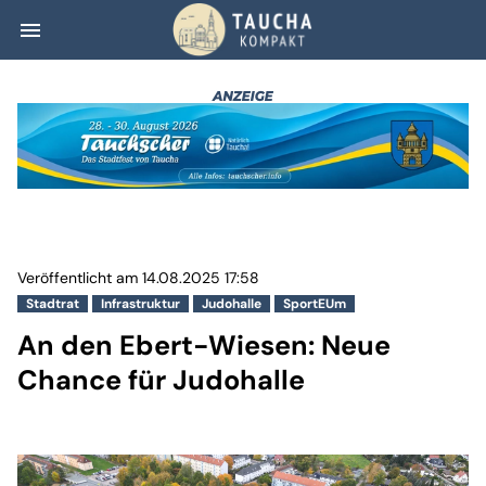
menu
An den Ebert-Wi
Veröffentlicht am 14.08.2025 17:58
Stadtrat
Infrastruktur
Judohalle
SportEUm
An den Ebert-Wiesen: Neue
Chance für Judohalle