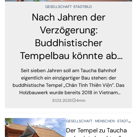
GESELLSCHAFT
STADTBILD
Nach Jahren der
Verzögerung:
Buddhistischer
Tempelbau könnte ab
Sommer starten
Seit sieben Jahren soll am Taucha Bahnhof
eigentlich ein einzigartiger Bau stehen: der
buddhistische Tempel „Chân Tĩnh Thiền Viện”. Das
Holzbauwerk wurde bereits 2018 in Vietnam
gefertigt und wartet seitdem – in Einzelteilen - an
31.03.2025
4min
query_builder
einem geheimen Ort auf seine Verwirklichung. Doch
Genehmigungsfragen und Visaprobleme haben das
Projekt immer wieder ausgebremst. Nun gibt es
GESELLSCHAFT
MENSCHEN
STADTBILD
neue Entwicklungen.
Der Tempel zu Taucha