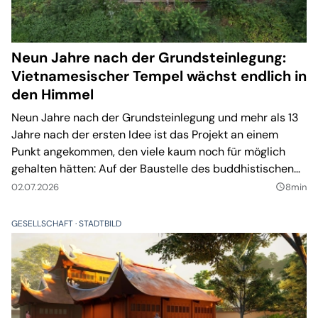
Neun Jahre nach der Grundsteinlegung:
Vietnamesischer Tempel wächst endlich in
den Himmel
Neun Jahre nach der Grundsteinlegung und mehr als 13
Jahre nach der ersten Idee ist das Projekt an einem
Punkt angekommen, den viele kaum noch für möglich
gehalten hätten: Auf der Baustelle des buddhistischen
Tempels Chân Tịnh Thiền Viện in Taucha wurde am
02.07.2026
8min
query_builder
Freitag Richtfest gefeiert.
GESELLSCHAFT
STADTBILD