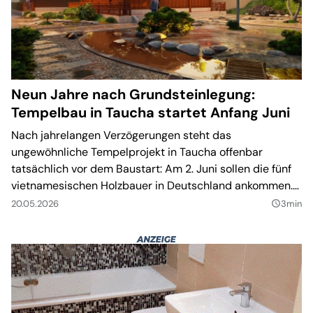
Neun Jahre nach Grundsteinlegung:
Tempelbau in Taucha startet Anfang Juni
Nach jahrelangen Verzögerungen steht das
ungewöhnliche Tempelprojekt in Taucha offenbar
tatsächlich vor dem Baustart: Am 2. Juni sollen die fünf
vietnamesischen Holzbauer in Deutschland ankommen.
Damit soll eines der außergewöhnlichsten Bauvorhaben
20.05.2026
3min
query_builder
der Region nun endgültig Realität werden.