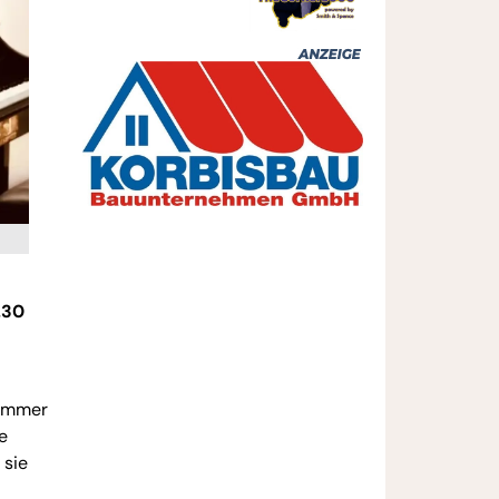
.30
zimmer
e
 sie