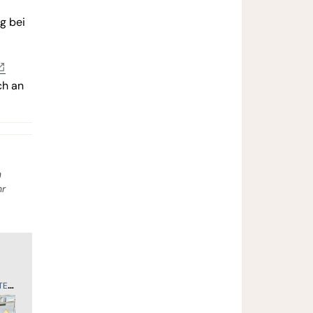
g bei
ch an
n
hr
ER
SPORT