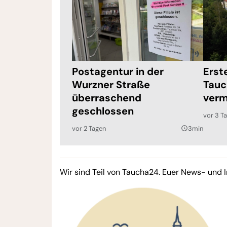
Postagentur in der
Erst
Wurzner Straße
Tauc
überraschend
verm
geschlossen
vor 3 T
vor 2 Tagen
3min
query_builder
Wir sind Teil von Taucha24. Euer News- und I