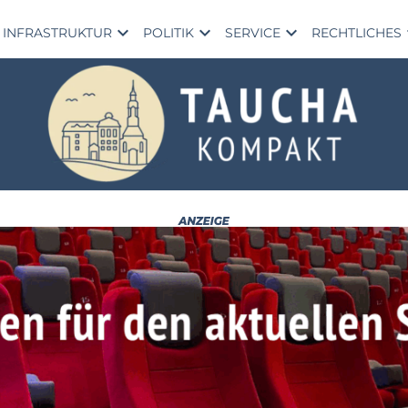
expand_more
expand_more
expand_more
exp
INFRASTRUKTUR
POLITIK
SERVICE
RECHTLICHES
Se