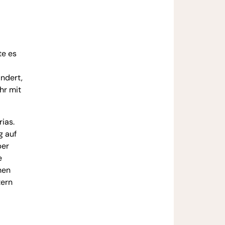
te es
ndert,
hr mit
ias.
g auf
ber
e
hen
tern