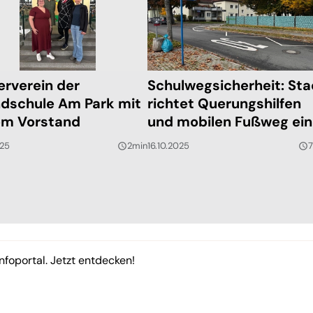
erverein der
Schulwegsicherheit: Sta
dschule Am Park mit
richtet Querungshilfen
m Vorstand
und mobilen Fußweg ein
025
2min
16.10.2025
query_builder
query_builder
nfoportal. Jetzt entdecken!