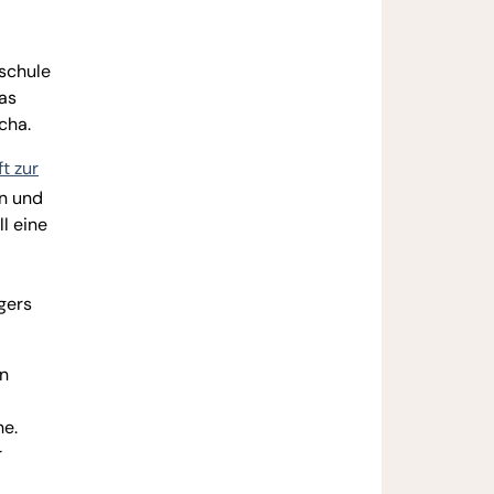
schule
as
cha.
t zur
n und
l eine
gers
on
he.
r