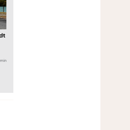
dt
7min