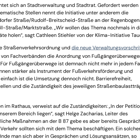
htet sich an Stadtverwaltung und Stadtrat. Gefordert werden
atische Stellen nennt die Initiative unter anderem die
ndorfer Straße/Rudolf-Breitscheid-Straße an der Regenbogen
l-Straße/Marktstraße. „Wir wollen das Thema nochmals in d
e holen“, sagt Cathleen Stiehler von der Klima-Initiative Tau
erte Straßenverkehrsordnung und
die neue Verwaltungsvorschrif
ung von Fachverbänden die Anordnung von Fußgängerüberwege
Für Fußgängerüberwege ist demnach nicht mehr in jedem Fal
können stärker als Instrument der Fußverkehrsförderung und
infach ist die Umsetzung dennoch nicht. Barrierefreiheit,
ellen und die Zuständigkeit des jeweiligen Straßenbaulastträ
 im Rathaus, verweist auf die Zuständigkeiten: „In der Petiti
unserem Bereich liegen“, sagt Helge Zacharias, Leiter des
liche Maßnahmen an der B 87 gebe es aber bereits Gespräc
erkehr sollten sich mit dem Thema beschäftigen. Ein solche
 befinde man sich aber in Gesprächen und Lösungsansätzen, so