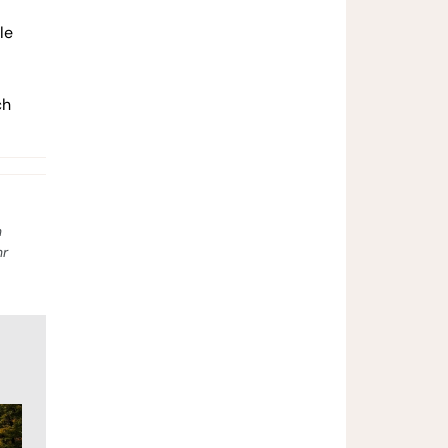
le
ch
n
hr