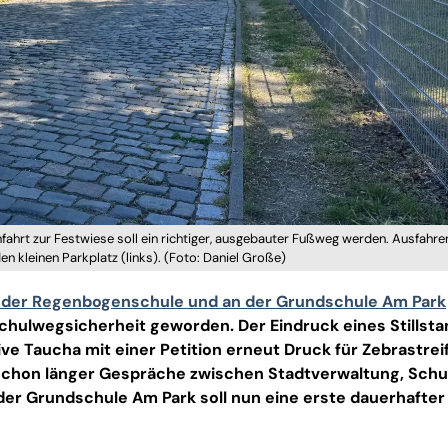
nfahrt zur Festwiese soll ein richtiger, ausgebauter Fußweg werden. Ausfahre
n kleinen Parkplatz (links). (Foto: Daniel Große)
 der Regenbogenschule und an der Grundschule Am Park
chulwegsicherheit geworden. Der Eindruck eines Stillst
ive Taucha mit einer Petition erneut Druck für Zebrastrei
schon länger Gespräche zwischen Stadtverwaltung, Schu
der Grundschule Am Park soll nun eine erste dauerhafter