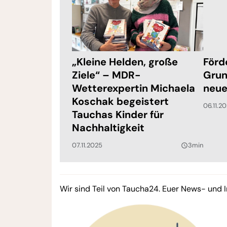
„Kleine Helden, große
Förd
Ziele“ – MDR-
Grun
Wetterexpertin Michaela
neue
Koschak begeistert
06.11.2
Tauchas Kinder für
Nachhaltigkeit
07.11.2025
3min
query_builder
Wir sind Teil von Taucha24. Euer News- und I