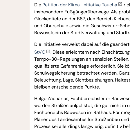
Die
Petition der Klima-Initiative Taucha
ric
insbesondere Fußgängerüberwege. Als problem
Glockentiefe an der B87, den Bereich Klebe
und Oberschule sowie die Geschwister-Schol
Bewusstsein der Stadtverwaltung und Stadträt
Die Initiative verweist dabei auf die geänd
StVO
. Diese erleichtern nach Einschätz
Tempo-30-Regelungen an sensiblen Stellen. 
qualifizierte Gefahrenlage erforderlich. Sie 
Schulwegsicherung betrachtet werden. Ganz e
Beleuchtung, Lage, Sichtbeziehungen, Haltest
bleiben entscheidende Punkte.
Helge Zacharias, Fachbereichsleiter Bauwesen
werden Straßen aufgelistet, die gar nicht in 
Fachbereichs Bauwesen im Rathaus. Für mög
Planer des Landesamtes für Straßenbau und V
Prozess sei allerdings langwierig, definitiv