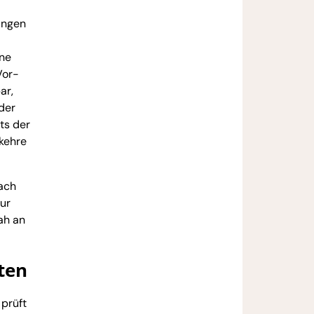
ungen
nne
Vor-
ar,
der
ts der
rkehre
nach
zur
ah an
ten
 prüft