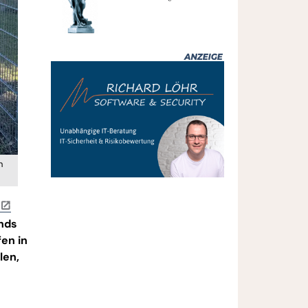
n
ands
fen in
len,