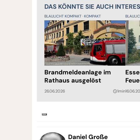
DAS KÖNNTE SIE AUCH INTERE
BLAULICHT KOMPAKT
KOMPAKT
BLAULI
Brandmeldeanlage im
Esse
Rathaus ausgelöst
Feue
26.06.2026
1min
16.06.2
query_builder
Daniel Große