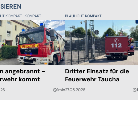
SSIEREN
CHT KOMPAKT
KOMPAKT
BLAULICHT KOMPAKT
n angebrannt -
Dritter Einsatz für die
rwehr kommt
Feuerwehr Taucha
026
1min
27.05.2026
query_builder
query_builder