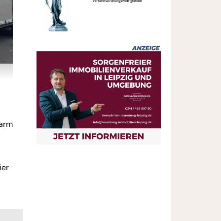
larm
ier