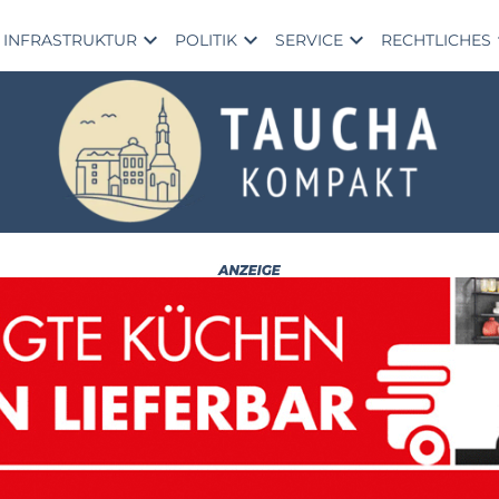
expand_more
expand_more
expand_more
exp
INFRASTRUKTUR
POLITIK
SERVICE
RECHTLICHES
Fe