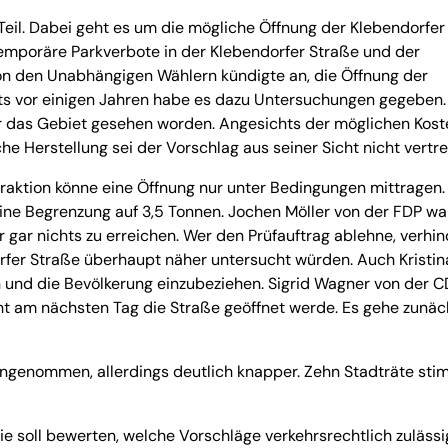
Teil. Dabei geht es um die mögliche Öffnung der Klebendorfer
mporäre Parkverbote in der Klebendorfer Straße und der
on den Unabhängigen Wählern kündigte an, die Öffnung der
its vor einigen Jahren habe es dazu Untersuchungen gegeben.
ür das Gebiet gesehen worden. Angesichts der möglichen Kost
e Herstellung sei der Vorschlag aus seiner Sicht nicht vertre
Fraktion könne eine Öffnung nur unter Bedingungen mittragen.
ne Begrenzung auf 3,5 Tonnen. Jochen Möller von der FDP wa
gar nichts zu erreichen. Wer den Prüfauftrag ablehne, verhi
rfer Straße überhaupt näher untersucht würden. Auch Kristi
len und die Bevölkerung einzubeziehen. Sigrid Wagner von der 
ht am nächsten Tag die Straße geöffnet werde. Es gehe zunäc
angenommen, allerdings deutlich knapper. Zehn Stadträte st
Sie soll bewerten, welche Vorschläge verkehrsrechtlich zulässi