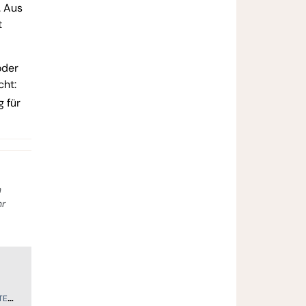
. Aus
t
oder
cht:
 für
n
hr
ER
SPORT