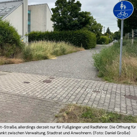
-Straße, allerdings derzeit nur für Fußgänger und Radfahrer. Die Öffnung für
tpunkt zwischen Verwaltung, Stadtrat und Anwohnern. (Foto: Daniel Große)