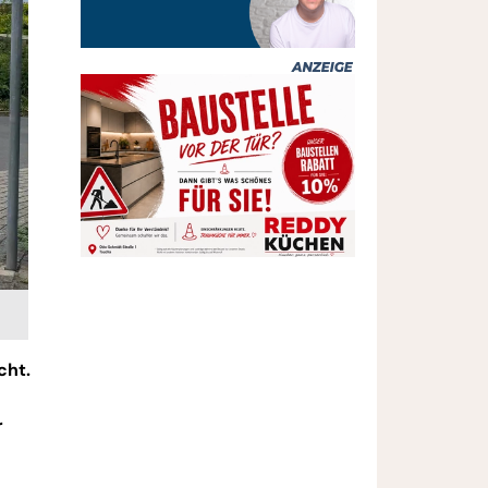
cht.
r