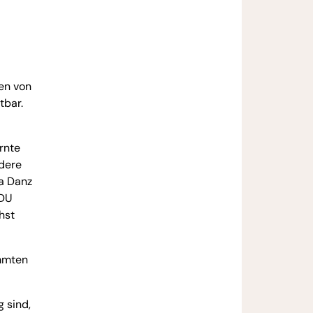
en von
tbar.
rnte
ndere
na Danz
CDU
hst
immten
g sind,