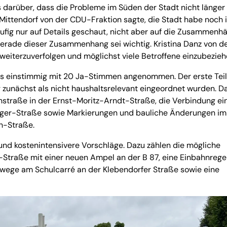
ns darüber, dass die Probleme im Süden der Stadt nicht länger
 Mittendorf von der CDU-Fraktion sagte, die Stadt habe noch
ufig nur auf Details geschaut, nicht aber auf die Zusammenh
gerade dieser Zusammenhang sei wichtig. Kristina Danz von d
 weiterzuverfolgen und möglichst viele Betroffene einzubezieh
ils einstimmig mit 20 Ja-Stimmen angenommen. Der erste Teil
zunächst als nicht haushaltsrelevant eingeordnet wurden. D
straße in der Ernst-Moritz-Arndt-Straße, die Verbindung ei
nger-Straße sowie Markierungen und bauliche Änderungen im
h-Straße.
 und kostenintensivere Vorschläge. Dazu zählen die mögliche
-Straße mit einer neuen Ampel an der B 87, eine Einbahnrege
wege am Schulcarré an der Klebendorfer Straße sowie eine