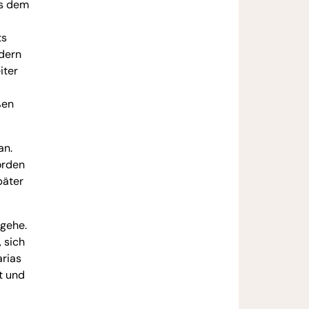
us dem
ts
ndern
iter
ßen
an.
orden
päter
 gehe.
 sich
rias
t und