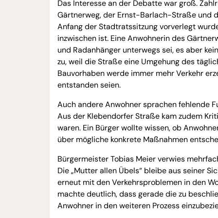
Das Interesse an der Debatte war groß. Zahl
Gärtnerweg, der Ernst-Barlach-Straße und de
Anfang der Stadtratssitzung vorverlegt wurde
inzwischen ist. Eine Anwohnerin des Gärtnerw
und Radanhänger unterwegs sei, es aber kei
zu, weil die Straße eine Umgehung des täglic
Bauvorhaben werde immer mehr Verkehr erze
entstanden seien.
Auch andere Anwohner sprachen fehlende Fuß
Aus der Klebendorfer Straße kam zudem Kritik
waren. Ein Bürger wollte wissen, ob Anwohne
über mögliche konkrete Maßnahmen entsche
Bürgermeister Tobias Meier verwies mehrfach 
Die „Mutter allen Übels“ bleibe aus seiner Si
erneut mit den Verkehrsproblemen in den Wo
machte deutlich, dass gerade die zu beschlie
Anwohner in den weiteren Prozess einzubezi