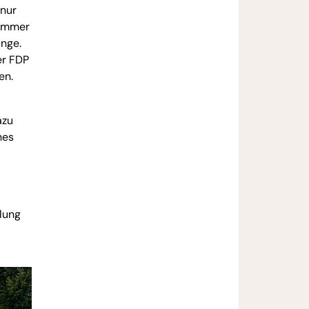
 nur
 immer
änge.
er FDP
en.
azu
nes
lung