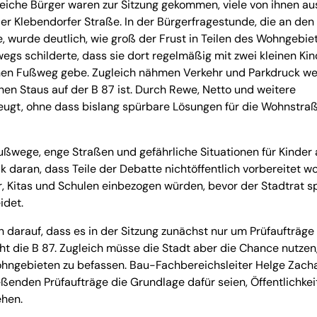
reiche Bürger waren zur Sitzung gekommen, viele von ihnen a
r Klebendorfer Straße. In der Bürgerfragestunde, die an den
, wurde deutlich, wie groß der Frust in Teilen des Wohngebie
egs schilderte, dass sie dort regelmäßig mit zwei kleinen Ki
nen Fußweg gebe. Zugleich nähmen Verkehr und Parkdruck we
hen Staus auf der B 87 ist. Durch Rewe, Netto und weitere
ugt, ohne dass bislang spürbare Lösungen für die Wohnstra
wege, enge Straßen und gefährliche Situationen für Kinder 
 daran, dass Teile der Debatte nichtöffentlich vorbereitet w
r, Kitas und Schulen einbezogen würden, bevor der Stadtrat s
idet.
darauf, dass es in der Sitzung zunächst nur um Prüfaufträge
cht die B 87. Zugleich müsse die Stadt aber die Chance nutzen,
hngebieten zu befassen. Bau-Fachbereichsleiter Helge Zacha
ßenden Prüfaufträge die Grundlage dafür seien, Öffentlichkei
ehen.