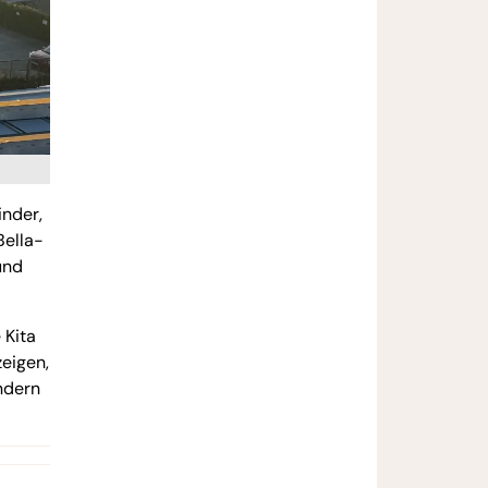
inder,
Bella-
und
 Kita
eigen,
ndern