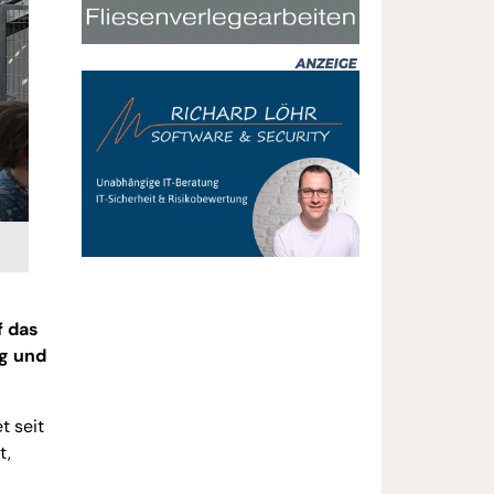
f das
ag und
t seit
t,