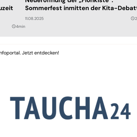
uzeit
Sommerfest inmitten der Kita-Debat
11.08.2025
query_builder
4min
query_builder
nfoportal. Jetzt entdecken!